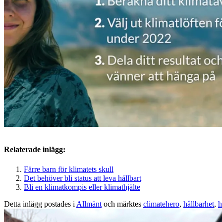
Relaterade inlägg:
Färre barn för klimatets skull
Det behöver bli status att leva hållbart
Bli en klimatkompis eller klimathjälte
Detta inlägg postades i
Allmänt
och märktes
climatehero
,
hållbarhet
,
h