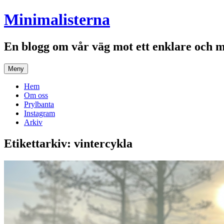
Hoppa
Minimalisterna
till
innehåll
En blogg om vår väg mot ett enklare och 
Meny
Hem
Om oss
Prylbanta
Instagram
Arkiv
Etikettarkiv:
vintercykla