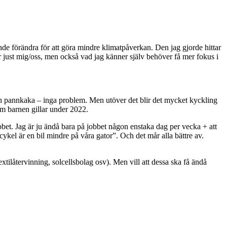
kunde förändra för att göra mindre klimatpåverkan. Den jag gjorde hittar
 just mig/oss, men också vad jag känner själv behöver få mer fokus i
och pannkaka – inga problem. Men utöver det blir det mycket kyckling
som barnen gillar under 2022.
bbet. Jag är ju ändå bara på jobbet någon enstaka dag per vecka + att
cykel är en bil mindre på våra gator”. Och det mår alla bättre av.
textilåtervinning, solcellsbolag osv). Men vill att dessa ska få ändå