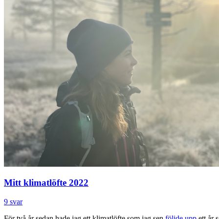
Mitt klimatlöfte 2022
9 svar
För två år sedan hade jag ett klimatlöfte som jag sen
följde upp
ett år 