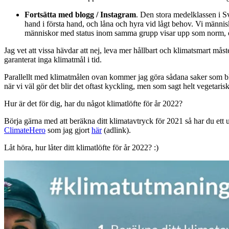
Fortsätta med blogg / Instagram
. Den stora medelklassen i Sv
hand i första hand, och låna och hyra vid lågt behov. Vi männis
människor med status inom samma grupp visar upp som norm, oavset
Jag vet att vissa hävdar att nej, leva mer hållbart och klimatsmart mås
garanterat inga klimatmål i tid.
Parallellt med klimatmålen ovan kommer jag göra sådana saker som blivi
när vi väl gör det blir det oftast kyckling, men som sagt helt vegetarisk
Hur är det för dig, har du något klimatlöfte för år 2022?
Börja gärna med att beräkna ditt klimatavtryck för 2021 så har du ett 
ClimateHero
som jag gjort
här
(adlink).
Låt höra, hur låter ditt klimatlöfte för år 2022? :)