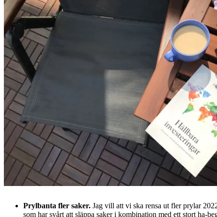
Prylbanta fler saker.
Jag vill att vi ska rensa ut fler prylar 
som har svårt att släppa saker i kombination med ett stort ha-be