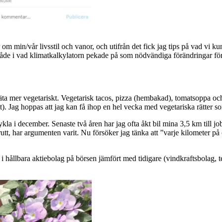
r om min/vår livsstil och vanor, och utifrån det fick jag tips på vad vi 
 både i vad klimatkalkylatorn pekade på som nödvändiga förändringar för
t äta mer vegetariskt. Vegetarisk tacos, pizza (hembakad), tomatsoppa 
ovat). Jag hoppas att jag kan få ihop en hel vecka med vegetariska rätter 
la i december. Senaste två åren har jag ofta åkt bil mina 3,5 km till jo
utt, har argumenten varit. Nu försöker jag tänka att ”varje kilometer på 
era i hållbara aktiebolag på börsen jämfört med tidigare (vindkraftsbolag, 