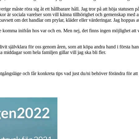
erige måste röra sig åt ett hållbarare håll. Jag tror på att höja statusen
kor är sociala varelser som vill känna tillhörighet och gemenskap med a
t om det handlar om prylar, kläder eller värderingar. Jag hoppas att mi
te komma inifrån hos var och en. Men nej, det finns ingen möjlighet att v
t självklara för oss genom åren, som att köpa andra hand i första hand 
a middagar som hela familjen gillar vill jag ska bli fler.
utgångsläge och får konkreta tips vad just du/ni behöver förändra för at