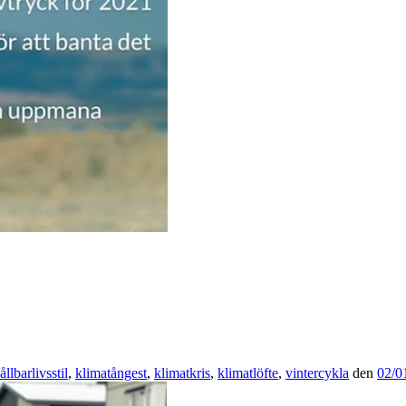
ållbarlivsstil
,
klimatångest
,
klimatkris
,
klimatlöfte
,
vintercykla
den
02/0