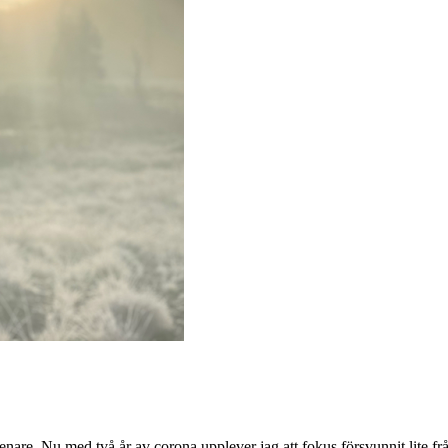
senare. Nu med två år av corona upplever jag att fokus försvunnit lite fr