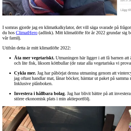
I somras gjorde jag en klimatkalkylator, det vill säga svarade på frågo
du hos
ClimatHero
(adlink). Mitt klimatlöfte för år 2022 grundar sig
vår familj.
Utifrån detta är mitt klimatlöfte 2022:
Äta mer vegetariskt.
Utmaningen här ligger i att få barnen at
och lite fisk, liksom köttbullar (de ratar alla vegetariska vi pr
Cykla mer.
Jag har påbörjat denna utmaning genom att vintercyk
jag oftast handlar mat, lånar böcker, hämtar ut paket på samma r
Inklusive plånboken.
Investera i hållbara bolag
. Jag har blivit bättre på att invest
större ekonomisk plats i min aktieportfölj.