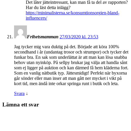
Det låter jätteintressant, kan man få ta del av rapporten?
Har du läst detta inlägg?
https://minimalisterna.se/konsumtionsorgien-bland-
influencers/
Frihetsmamman
27/03/2020 kl. 23:53
Jag tycker mig vara duktig på det. Började att köra 100%
secondhand i år (undantag trosor och strumpor) och tycker det
funkar bra. En sak som underlättat är att man kan lösa snabba
behov utan nyinköp. På sellpy brukar jag välja att handla sånt
som ej ligger på auktion och kan därmed få hem kläderna fort.
Som en vanlig nätbutik typ. Jättesmidigt! Perfekt när byxorna
går sönder eller man inser att man gått ner mycket i vikt på
kort tid, men ändå inte orkar springa runt i butik och leta.
Svara
↓
Lämna ett svar