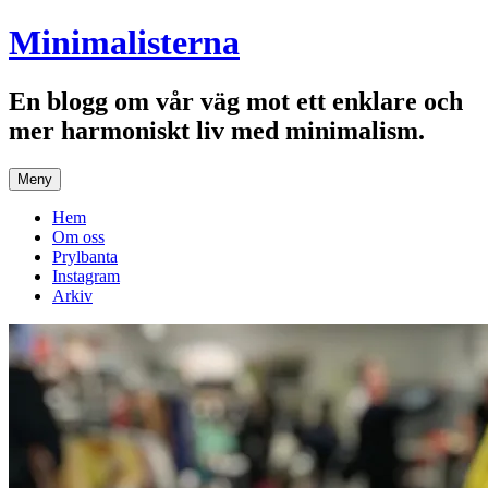
Hoppa
Minimalisterna
till
innehåll
En blogg om vår väg mot ett enklare och
mer harmoniskt liv med minimalism.
Meny
Hem
Om oss
Prylbanta
Instagram
Arkiv