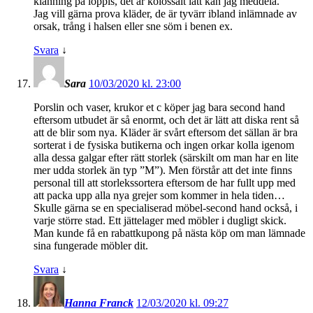
klänning på loppis, det är kolossalt lätt kan jag meddela.
Jag vill gärna prova kläder, de är tyvärr ibland inlämnade av
orsak, trång i halsen eller sne söm i benen ex.
Svara
↓
Sara
10/03/2020 kl. 23:00
Porslin och vaser, krukor et c köper jag bara second hand
eftersom utbudet är så enormt, och det är lätt att diska rent så
att de blir som nya. Kläder är svårt eftersom det sällan är bra
sorterat i de fysiska butikerna och ingen orkar kolla igenom
alla dessa galgar efter rätt storlek (särskilt om man har en lite
mer udda storlek än typ ”M”). Men förstår att det inte finns
personal till att storlekssortera eftersom de har fullt upp med
att packa upp alla nya grejer som kommer in hela tiden…
Skulle gärna se en specialiserad möbel-second hand också, i
varje större stad. Ett jättelager med möbler i dugligt skick.
Man kunde få en rabattkupong på nästa köp om man lämnade
sina fungerade möbler dit.
Svara
↓
Hanna Franck
12/03/2020 kl. 09:27