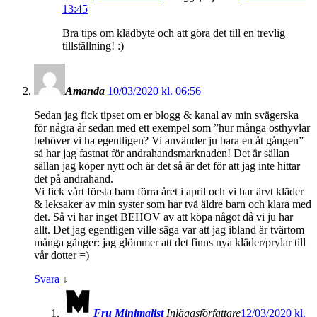
13:45
Bra tips om klädbyte och att göra det till en trevlig
tillställning! :)
Amanda
10/03/2020 kl. 06:56
Sedan jag fick tipset om er blogg & kanal av min svägerska
för några år sedan med ett exempel som ”hur många osthyvlar
behöver vi ha egentligen? Vi använder ju bara en åt gången”
så har jag fastnat för andrahandsmarknaden! Det är sällan
sällan jag köper nytt och är det så är det för att jag inte hittar
det på andrahand.
Vi fick vårt första barn förra året i april och vi har ärvt kläder
& leksaker av min syster som har två äldre barn och klara med
det. Så vi har inget BEHOV av att köpa något då vi ju har
allt. Det jag egentligen ville säga var att jag ibland är tvärtom
många gånger: jag glömmer att det finns nya kläder/prylar till
vår dotter =)
Svara
↓
Fru Minimalist
Inläggsförfattare
12/03/2020 kl.