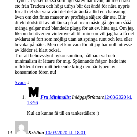
”fynd”. Tycker också som ngn skrev här ovan, att med frakt
etc från Tradera och högt utfrys blir det ändå för nära nypris
för att det ska vara värt det det är ändå alltid en chansning
även om det finns massor av proffsiga säljare där ute. Blir
direkt dödstrött av att tänka på att man måste gå igenom sååå
många galgar med blandade plagg för att ev. hitta ngt. Om jag
liksom behöver en vinteroverall till min son vill jag bara få det
avklarat så fort som möjligt utan att springa runt och leta eller
bevaka på nätet. Men det kan vara för att jag har noll intresse
av kläder så klart också.
Tror att behovsstyrd nykonsumtion, hållbara val och
minimalism är lättare för mig. Spännande frågor, hade inte
reflekterat över mitt beteende kring den här typen av
konsumtion fören nu!
Svara
↓
Fru Minimalist
Inläggsförfattare
12/03/2020 kl.
13:56
Kul att kunna få till en tankeställare :)
Kristina
10/03/2020 kl. 18:01