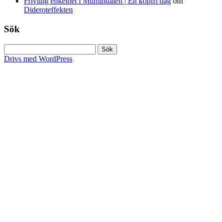
Frivillig enkelhet i Mumindalen | En köpfri dag
om
Dideroteffekten
Sök
Sök
efter:
Drivs med WordPress