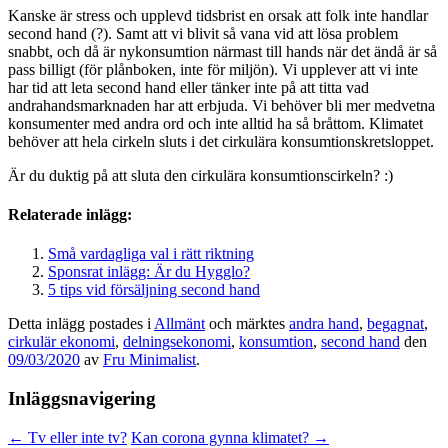
Kanske är stress och upplevd tidsbrist en orsak att folk inte handlar
second hand (?). Samt att vi blivit så vana vid att lösa problem
snabbt, och då är nykonsumtion närmast till hands när det ändå är så
pass billigt (för plånboken, inte för miljön). Vi upplever att vi inte
har tid att leta second hand eller tänker inte på att titta vad
andrahandsmarknaden har att erbjuda. Vi behöver bli mer medvetna
konsumenter med andra ord och inte alltid ha så bråttom. Klimatet
behöver att hela cirkeln sluts i det cirkulära konsumtionskretsloppet.
Är du duktig på att sluta den cirkulära konsumtionscirkeln? :)
Relaterade inlägg:
Små vardagliga val i rätt riktning
Sponsrat inlägg: Är du Hygglo?
5 tips vid försäljning second hand
Detta inlägg postades i
Allmänt
och märktes
andra hand
,
begagnat
,
cirkulär ekonomi
,
delningsekonomi
,
konsumtion
,
second hand
den
09/03/2020
av
Fru Minimalist
.
Inläggsnavigering
←
Tv eller inte tv?
Kan corona gynna klimatet?
→