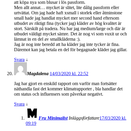
att köpa nya som blusar i lös passform.
Men allt annat… mycket är slitet, lite dålig passform eller
urtvättat. Om jag hade haft xsmall i storlek eller åtminstone
small hade jag handlat mycket mer second hand eftersom
utbudet av riktigt fina (tycker jag) kläder av hög kvalitet är
stort. Särskilt på tradera. Nu har jag medium/large och där är
utbudet väldigt mycket sämre. Det är nog vi som vuxit ur och
lämnat in en del av smallkläderna :).
Jag är nog inte beredd att ha kläder jag inte tycker är fina.
Däremot kan jag betala en del för begagnade kläder jag gillar.
Svara
↓
Magdalena
14/03/2020 kl. 22:52
Jag har gjort en enskild rapport om varför man fortsätter
näthandla fast det kommer klimatrapporter , bla handlar det
om status och influensers som påverkar negativt.
Svara
↓
Fru Minimalist
Inläggsförfattare
17/03/2020 kl.
09:19