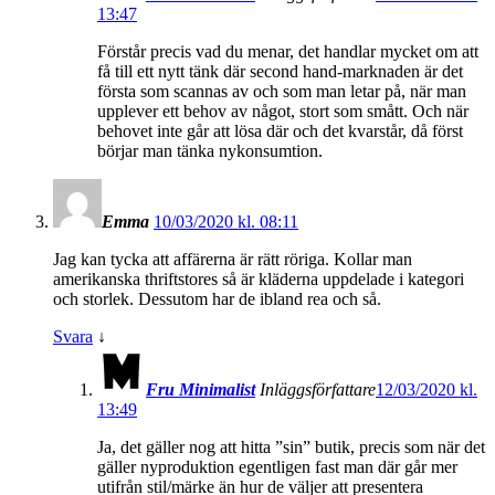
13:47
Förstår precis vad du menar, det handlar mycket om att
få till ett nytt tänk där second hand-marknaden är det
första som scannas av och som man letar på, när man
upplever ett behov av något, stort som smått. Och när
behovet inte går att lösa där och det kvarstår, då först
börjar man tänka nykonsumtion.
Emma
10/03/2020 kl. 08:11
Jag kan tycka att affärerna är rätt röriga. Kollar man
amerikanska thriftstores så är kläderna uppdelade i kategori
och storlek. Dessutom har de ibland rea och så.
Svara
↓
Fru Minimalist
Inläggsförfattare
12/03/2020 kl.
13:49
Ja, det gäller nog att hitta ”sin” butik, precis som när det
gäller nyproduktion egentligen fast man där går mer
utifrån stil/märke än hur de väljer att presentera