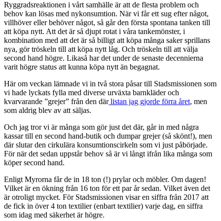
Ryggradsreaktionen i vårt samhälle är att de flesta problem och
behov kan lösas med nykonsumtion. När vi får ett sug efter något,
villhöver eller behöver något, så går den första spontana tanken till
att köpa nytt. Att det är så djupt rotat i våra tankemönster, i
kombination med att det är så billigt att köpa många saker sprillans
nya, gör tröskeln till att köpa nytt låg. Och tröskeln till att välja
second hand högre. Likaså har det under de senaste decennierna
varit högre status att kunna köpa nytt än begagnat.
Här om veckan lämnade vi in två stora påsar till Stadsmissionen som
vi hade lyckats fylla med diverse urväxta barnkläder och
kvarvarande ”grejer” från den där
listan jag gjorde förra året
, men
som aldrig blev av att säljas.
Och jag tror vi är många som gör just det där, går in med några
kassar till en second hand-butik och dumpar grejer (så skönt!), men
där slutar den cirkulära konsumtionscirkeln som vi just påbörjade.
För när det sedan uppstår behov så är vi långt ifrån lika många som
köper second hand.
Enligt Myrorna får de in 18 ton (!) prylar och möbler. Om dagen!
Vilket är en ökning från 16 ton för ett par år sedan. Vilket även det
är otroligt mycket. För Stadsmissionen visar en siffra från 2017 att
de fick in över 4 ton textilier (enbart textilier) varje dag, en siffra
som idag med säkerhet är högre.