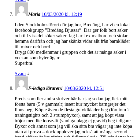
Maria
10/03/2020 kl. 12:19
I den Stockholmsförort där jag bor, Bredäng, har vi en lokal
facebookgrupp ”Bredäng Bjussar”. Där ger folk bort saker
och till viss del söker saker. Jag har t ex matbord och stolar
hemma därifrån och jag har skänkt vidar allt från barnkläder
till mixer och bord.
Drygt 800 medlemmar i gruppen och det är många saker i
veckan som byter ägare.
Superbra!
Svara
↓
F-lediga läraren!
10/03/2020 kl. 12:51
Precis som fler andra skriver här har jag sedan jag fick mitt
första barn (5 v gammalt) insett hur mycket barngrejer det
finns beg. Köpte även de flesta gravidkläder beg (förutom 2
träningstights och 2 strumpbyxor), samt att jag köpt vissa
tröjor med lite loose-fit (vanliga plagg ej gravid) beg tidigare.
Byxor och annat som jag vill ska sitta bra vågar jag inte köpa
utan att prova – dock upplever jag också att många second