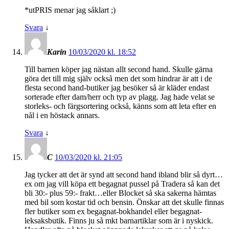
*utPRIS menar jag såklart ;)
Svara
↓
Karin
10/03/2020 kl. 18:52
Till barnen köper jag nästan allt second hand. Skulle gärna
göra det till mig själv också men det som hindrar är att i de
flesta second hand-butiker jag besöker så är kläder endast
sorterade efter dam/herr och typ av plagg. Jag hade velat se
storleks- och färgsortering också, känns som att leta efter en
nål i en höstack annars.
Svara
↓
C
10/03/2020 kl. 21:05
Jag tycker att det är synd att second hand ibland blir så dyrt…
ex om jag vill köpa ett begagnat pussel på Tradera så kan det
bli 30:- plus 59:- frakt…eller Blocket så ska sakerna hämtas
med bil som kostar tid och bensin. Önskar att det skulle finnas
fler butiker som ex begagnat-bokhandel eller begagnat-
leksaksbutik. Finns ju så mkt barnartiklar som är i nyskick.