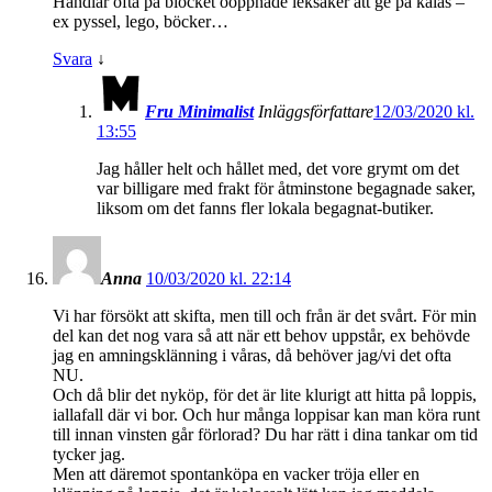
Handlar ofta på blocket oöppnade leksaker att ge på kalas –
ex pyssel, lego, böcker…
Svara
↓
Fru Minimalist
Inläggsförfattare
12/03/2020 kl.
13:55
Jag håller helt och hållet med, det vore grymt om det
var billigare med frakt för åtminstone begagnade saker,
liksom om det fanns fler lokala begagnat-butiker.
Anna
10/03/2020 kl. 22:14
Vi har försökt att skifta, men till och från är det svårt. För min
del kan det nog vara så att när ett behov uppstår, ex behövde
jag en amningsklänning i våras, då behöver jag/vi det ofta
NU.
Och då blir det nyköp, för det är lite klurigt att hitta på loppis,
iallafall där vi bor. Och hur många loppisar kan man köra runt
till innan vinsten går förlorad? Du har rätt i dina tankar om tid
tycker jag.
Men att däremot spontanköpa en vacker tröja eller en