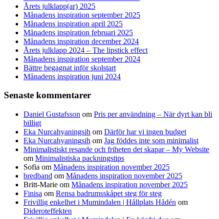
Årets julklapp(ar) 2025
Månadens inspiration september 2025
Månadens inspiration april 2025
Månadens inspiration februari 2025
Månadens inspiration december 2024
Årets julklapp 2024 – The lipstick effect
Månadens inspiration september 2024
Bättre begagnat inför skolstart
Månadens inspiration juni 2024
Senaste kommentarer
Daniel Gustafsson
om
Pris per användning – När dyrt kan bli
billigt
Eka Nurcahyaningsih
om
Därför har vi ingen budget
Eka Nurcahyaningsih
om
Jag föddes inte som minimalist
Minimalistiskt resande och friheten det skapar – My Website
om
Minimalistiska packningstips
Sofia
om
Månadens inspiration november 2025
bredband
om
Månadens inspiration november 2025
Britt-Marie
om
Månadens inspiration november 2025
Finisa
om
Rensa badrumsskåpet steg för steg
Frivillig enkelhet i Mumindalen | Hållplats Hådén
om
Dideroteffekten