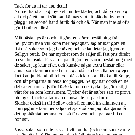
Tack för att ni tar upp detta!
Numer handlar jag mycket mindre kläder, och då tycker jag
att det på ett annat sätt kan kännas värt att bläddra igenom
plagg i en second hand-butik då och då. När man inte så ofta
går i butiker alltså.
Mitt bästa tips är dock att göra en större beställning från
Sellpy om man vill köpa mer begagnat. Jag brukar göra en
lista på saker som jag behöver, och sedan letar jag igenom
Sellpys butik. De har mycket som de säljer till fast pris direkt
på sin hemsida. Passar då på att göra en större beställning med
de saker jag letar efter, och kanske några extra blusar eller
annat som kommer med när jag ändå ska beställa hem grejer.
Det kan ju ibland bli fel, och då skickar jag tillbaka till Sellpy
och får pengarna tillbaka för plagget. Sellpy har också en hel
del saker som säljs för 10-30 kr, och det tycker jag är riktigt
värt för en som konsument. Tycker det är ett bra sätt att prova
lite ny stil, och så får man chansa lite på passform.
Skickar också in till Sellpy och säljer, med inställningen att
”om jag inte kommer sälja det själv så kan jag lika gärna få
det upphämtat hemma, och så får eventuella pengar bli en
bonus”.
Vissa saker som inte passar helt hundra (och som kanske inte
är värt att sälja) lägger jag i den klädbytarpåse som några