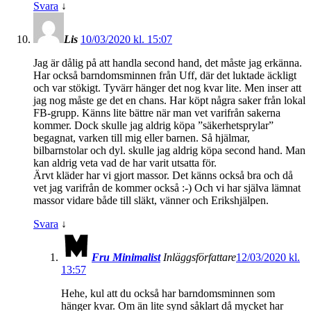
Svara
↓
Lis
10/03/2020 kl. 15:07
Jag är dålig på att handla second hand, det måste jag erkänna.
Har också barndomsminnen från Uff, där det luktade äckligt
och var stökigt. Tyvärr hänger det nog kvar lite. Men inser att
jag nog måste ge det en chans. Har köpt några saker från lokal
FB-grupp. Känns lite bättre när man vet varifrån sakerna
kommer. Dock skulle jag aldrig köpa ”säkerhetsprylar”
begagnat, varken till mig eller barnen. Så hjälmar,
bilbarnstolar och dyl. skulle jag aldrig köpa second hand. Man
kan aldrig veta vad de har varit utsatta för.
Ärvt kläder har vi gjort massor. Det känns också bra och då
vet jag varifrån de kommer också :-) Och vi har själva lämnat
massor vidare både till släkt, vänner och Erikshjälpen.
Svara
↓
Fru Minimalist
Inläggsförfattare
12/03/2020 kl.
13:57
Hehe, kul att du också har barndomsminnen som
hänger kvar. Om än lite synd såklart då mycket har