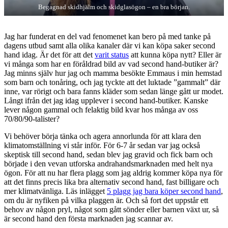
Begagnad skidhjälm och skidglasögon – en bra början.
Jag har funderat en del vad fenomenet kan bero på med tanke på
dagens utbud samt alla olika kanaler där vi kan köpa saker second
hand idag. Är det för att det
varit status
att kunna köpa nytt? Eller är
vi många som har en föråldrad bild av vad second hand-butiker är?
Jag minns själv hur jag och mamma besökte Emmaus i min hemstad
som barn och tonåring, och jag tyckte att det luktade ”gammalt” där
inne, var rörigt och bara fanns kläder som sedan länge gått ur modet.
Långt ifrån det jag idag upplever i second hand-butiker. Kanske
lever någon gammal och felaktig bild kvar hos många av oss
70/80/90-talister?
Vi behöver börja tänka och agera annorlunda för att klara den
klimatomställning vi står inför. För 6-7 år sedan var jag också
skeptisk till second hand, sedan blev jag gravid och fick barn och
började i den vevan utforska andrahandsmarknaden med helt nya
ögon. För att nu har flera plagg som jag aldrig kommer köpa nya för
att det finns precis lika bra alternativ second hand, fast billigare och
mer klimatvänliga. Läs inlägget
5 plagg jag bara köper second hand
,
om du är nyfiken på vilka plaggen är. Och så fort det uppstår ett
behov av någon pryl, något som gått sönder eller barnen växt ur, så
är second hand den första marknaden jag scannar av.