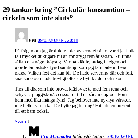
29 tankar kring ”
Cirkulär konsumtion –
cirkeln som inte sluts
”
Eva
09/03/2020 kl. 20:18
På frågan om jag är duktig i det avseendet så är svaret ja. I alla
fall mycket duktigare nu än för drygt fem år sedan. Nu finns
sällan ens något köpsug. Var på klädbytardag i helgen och
gjorde fantastiska fynd samtidigt som jag lämnade in flera
plagg. Vilken fest det kan bli. De hade servering där och folk
snackade och hade trevligt efter de bytt kläder och skor.
Tips till dig som inte provat klädbyte: ta med fem rena och
schyssta plagg/skor/accessoarer till en sådan dag och kom
hem med lika många fynd. Jag behöver inte ny-nya vårskor,
inte heller vårjacka. De bytte jag till mig! Hittade en present
till ett barn också.
Svara
↓
Fru Minimalist
Inläggsförfattare
12/03/2020 kl.