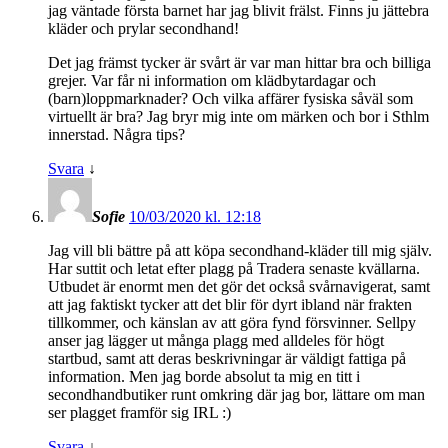
jag väntade första barnet har jag blivit frälst. Finns ju jättebra
kläder och prylar secondhand!
Det jag främst tycker är svårt är var man hittar bra och billiga
grejer. Var får ni information om klädbytardagar och
(barn)loppmarknader? Och vilka affärer fysiska såväl som
virtuellt är bra? Jag bryr mig inte om märken och bor i Sthlm
innerstad. Några tips?
Svara
↓
Sofie
10/03/2020 kl. 12:18
Jag vill bli bättre på att köpa secondhand-kläder till mig själv.
Har suttit och letat efter plagg på Tradera senaste kvällarna.
Utbudet är enormt men det gör det också svårnavigerat, samt
att jag faktiskt tycker att det blir för dyrt ibland när frakten
tillkommer, och känslan av att göra fynd försvinner. Sellpy
anser jag lägger ut många plagg med alldeles för högt
startbud, samt att deras beskrivningar är väldigt fattiga på
information. Men jag borde absolut ta mig en titt i
secondhandbutiker runt omkring där jag bor, lättare om man
ser plagget framför sig IRL :)
Svara
↓