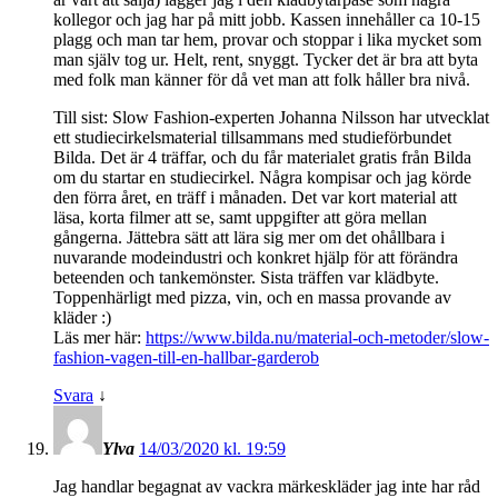
kollegor och jag har på mitt jobb. Kassen innehåller ca 10-15
plagg och man tar hem, provar och stoppar i lika mycket som
man själv tog ur. Helt, rent, snyggt. Tycker det är bra att byta
med folk man känner för då vet man att folk håller bra nivå.
Till sist: Slow Fashion-experten Johanna Nilsson har utvecklat
ett studiecirkelsmaterial tillsammans med studieförbundet
Bilda. Det är 4 träffar, och du får materialet gratis från Bilda
om du startar en studiecirkel. Några kompisar och jag körde
den förra året, en träff i månaden. Det var kort material att
läsa, korta filmer att se, samt uppgifter att göra mellan
gångerna. Jättebra sätt att lära sig mer om det ohållbara i
nuvarande modeindustri och konkret hjälp för att förändra
beteenden och tankemönster. Sista träffen var klädbyte.
Toppenhärligt med pizza, vin, och en massa provande av
kläder :)
Läs mer här:
https://www.bilda.nu/material-och-metoder/slow-
fashion-vagen-till-en-hallbar-garderob
Svara
↓
Ylva
14/03/2020 kl. 19:59
Jag handlar begagnat av vackra märkeskläder jag inte har råd