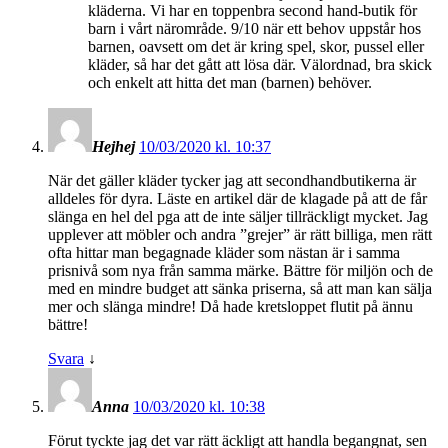
kläderna. Vi har en toppenbra second hand-butik för
barn i vårt närområde. 9/10 när ett behov uppstår hos
barnen, oavsett om det är kring spel, skor, pussel eller
kläder, så har det gått att lösa där. Välordnad, bra skick
och enkelt att hitta det man (barnen) behöver.
Hejhej
10/03/2020 kl. 10:37
När det gäller kläder tycker jag att secondhandbutikerna är
alldeles för dyra. Läste en artikel där de klagade på att de får
slänga en hel del pga att de inte säljer tillräckligt mycket. Jag
upplever att möbler och andra ”grejer” är rätt billiga, men rätt
ofta hittar man begagnade kläder som nästan är i samma
prisnivå som nya från samma märke. Bättre för miljön och de
med en mindre budget att sänka priserna, så att man kan sälja
mer och slänga mindre! Då hade kretsloppet flutit på ännu
bättre!
Svara
↓
Anna
10/03/2020 kl. 10:38
Förut tyckte jag det var rätt äckligt att handla begangnat, sen