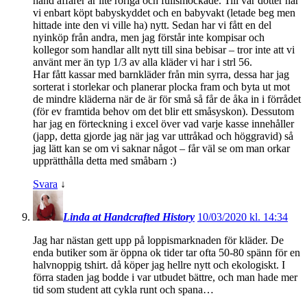
hand affärer är lite röriga och fullsmockade. Till vår dotter har
vi enbart köpt babyskyddet och en babyvakt (letade beg men
hittade inte den vi ville ha) nytt. Sedan har vi fått en del
nyinköp från andra, men jag förstår inte kompisar och
kollegor som handlar allt nytt till sina bebisar – tror inte att vi
använt mer än typ 1/3 av alla kläder vi har i strl 56.
Har fått kassar med barnkläder från min syrra, dessa har jag
sorterat i storlekar och planerar plocka fram och byta ut mot
de mindre kläderna när de är för små så får de åka in i förrådet
(för ev framtida behov om det blir ett småsyskon). Dessutom
har jag en förteckning i excel över vad varje kasse innehåller
(japp, detta gjorde jag när jag var uttråkad och höggravid) så
jag lätt kan se om vi saknar något – får väl se om man orkar
upprätthålla detta med småbarn :)
Svara
↓
Linda at Handcrafted History
10/03/2020 kl. 14:34
Jag har nästan gett upp på loppismarknaden för kläder. De
enda butiker som är öppna ok tider tar ofta 50-80 spänn för en
halvnoppig tshirt. då köper jag hellre nytt och ekologiskt. I
förra staden jag bodde i var utbudet bättre, och man hade mer
tid som student att cykla runt och spana…