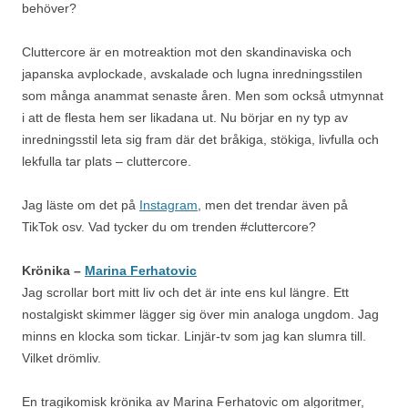
behöver?
Cluttercore är en motreaktion mot den skandinaviska och
japanska avplockade, avskalade och lugna inredningsstilen
som många anammat senaste åren. Men som också utmynnat
i att de flesta hem ser likadana ut. Nu börjar en ny typ av
inredningsstil leta sig fram där det bråkiga, stökiga, livfulla och
lekfulla tar plats – cluttercore.
Jag läste om det på
Instagram
, men det trendar även på
TikTok osv. Vad tycker du om trenden #cluttercore?
Krönika –
Marina Ferhatovic
Jag scrollar bort mitt liv och det är inte ens kul längre. Ett
nostalgiskt skimmer lägger sig över min analoga ungdom. Jag
minns en klocka som tickar. Linjär-tv som jag kan slumra till.
Vilket drömliv.
En tragikomisk krönika av Marina Ferhatovic om algoritmer,