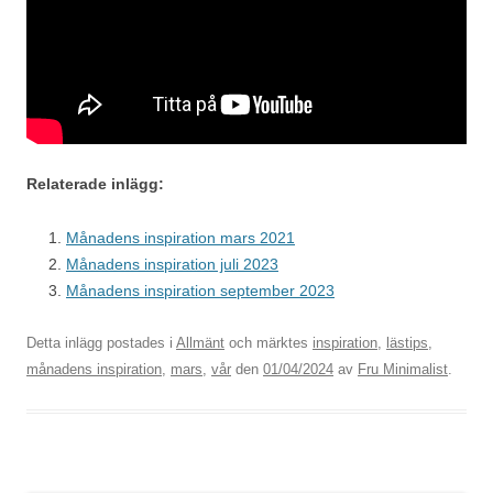
Relaterade inlägg:
Månadens inspiration mars 2021
Månadens inspiration juli 2023
Månadens inspiration september 2023
Detta inlägg postades i
Allmänt
och märktes
inspiration
,
lästips
,
månadens inspiration
,
mars
,
vår
den
01/04/2024
av
Fru Minimalist
.