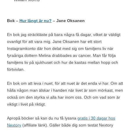
Bok –
Hur långt är nu?
– Jane Oksanen
En bok jag sträckläste på bara några få dagar, vilket är väldigt
ovanligt för att vara mig. Jane Oksanen har ett stort
Instagramkonto där hon delat med sig om familjens liv när
fyraåriga dottern Melina drabbades av cancer. Man får följa
familjens liv på sjukhuset och hur de kastas mellan hopp och
förtvivlan.
En bok om att leva i nuet, för att nuet är det enda vi har. Om att
hålla någon man älskar i handen när livet är som mörkast, men
också om den styrka vi alla har inom oss. Och om vad som är
viktigt i livet på riktigt.
Apropå böcker så kan du nu få lyssna
gratis i 30 dagar hos
Nextory
(affiliate länk). Gäller både dig som testat Nextory