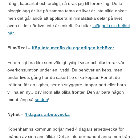
rörigt, kaosartat och oroligt, så dras jag till förenkling. Detta
blogginlägg är lite på samma tema att livet är inte alltid enkelt
men det går ändå att applicera minimalistiska delar på livet
även i tider när livet inte är enkelt. Du hittar
inlägget i sin helhet
här
.
Film/Reel –
Köp inte mer än du egentligen behöver
En otroligt bra film som väldigt tydligt visar och illustrerar vår
överkonsumtion under en livstid. Du behöver en keps, men
under livets gång har du säkert tio olika kepsar. För att du
tröttnar, får en i gåva, ser en snyggare, tappar bort eller bara
vill ha en ny…osv inom alla olika fronter. Den är bara någon
minut lång så
se den
!
Nyhet –
4 dagars arbetsvecka
Köpenhamns kommun börjar med 4 dagars arbetsvecka för
många av sina anställda. Det är inte permanent ännu men från