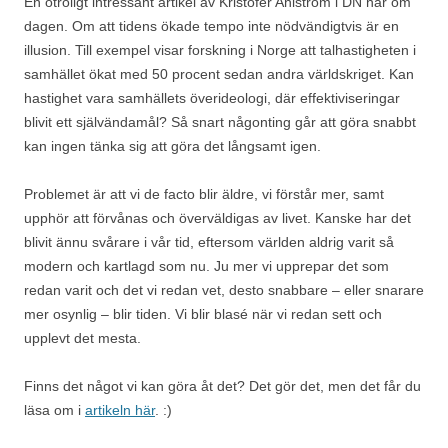
En otroligt intressant artikel av Kristofer Ahlström i DN här om
dagen. Om att tidens ökade tempo inte nödvändigtvis är en
illusion. Till exempel visar forskning i Norge att talhastigheten i
samhället ökat med 50 procent sedan andra världskriget. Kan
hastighet vara samhällets överideologi, där effektiviseringar
blivit ett självändamål? Så snart någonting går att göra snabbt
kan ingen tänka sig att göra det långsamt igen.
Problemet är att vi de facto blir äldre, vi förstår mer, samt
upphör att förvånas och överväldigas av livet. Kanske har det
blivit ännu svårare i vår tid, eftersom världen aldrig varit så
modern och kartlagd som nu. Ju mer vi upprepar det som
redan varit och det vi redan vet, desto snabbare – eller snarare
mer osynlig – blir tiden. Vi blir blasé när vi redan sett och
upplevt det mesta.
Finns det något vi kan göra åt det? Det gör det, men det får du
läsa om i
artikeln här
. :)