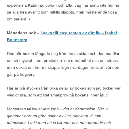
experterna Katarina, Johan och Ella. Jag har ännu inte hunnit
se alla fyra avsnitt som hittills släppts, men måste ändå tipsa
om serien! :)
Månadens bok –
Lycka till med resten av ditt liv – Isabel
Boltestern
Den här boken fångade mig från första sidan och den handlar
om så mycket – om prestation, om utbrändhet och om stress,
men också om hur du skapar lugn i vardagen trots att världen
går på högvarv.
Här är två stycken från olika delar av boken som jag tycker var
väldigt bra, som ett litet smakprov på bokens innehåll. :)
Motsatsen till lek är inte jobb – det är depression. När vi
glömmer bort att göra saker av lust, slocknar vi som
människor. I takt med att vi blir mer och mer inrutade och