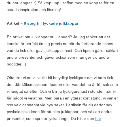
du har längtat. :) Så kryp upp i soffan med en kopp te för en
stunds inspiration och läsning!
Artikel –
6 steg till lyckade julklappar
En artikel om julklappar nu i januari? Ja, jag tänker att det
kanske är perfekt timing precis nu när du fortfarande minns
vad du fick eller gav i julklapp senast. Och tipsen gäller såklart
andra presenter och gåvor också som man ger vid andra
högtider. :)
Ofta tror vi att vi skulle bli betydligt lyckligare om vi bara fick
den där köksmaskinen, Ipaden eller vad det nu är för sak som
vi längtat så efter. Och vi blir ju lyckligare just i stunden när vi
får något vi velat ha. Men bara i en ytterst kort stund, vi vänjer
oss väldigt snabbt vid nya saker. I artikeln får du därför sex
psykologiska knep för att hitta julklappar, och såklart andra
presenter, som sprider lycka länge. Du hittar den
här
.