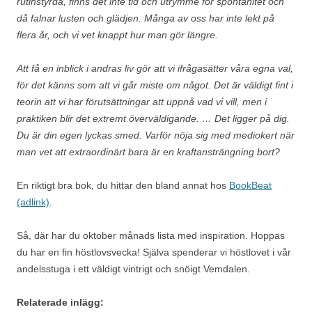
rutinstyrda, finns det inte tid och utrymme för spontanitet och
då falnar lusten och glädjen. Många av oss har inte lekt på
flera år, och vi vet knappt hur man gör längre.
Att få en inblick i andras liv gör att vi ifrågasätter våra egna val,
för det känns som att vi går miste om något. Det är väldigt fint i
teorin att vi har förutsättningar att uppnå vad vi vill, men i
praktiken blir det extremt överväldigande. … Det ligger på dig.
Du är din egen lyckas smed. Varför nöja sig med mediokert när
man vet att extraordinärt bara är en kraftansträngning bort?
En riktigt bra bok, du hittar den bland annat hos
BookBeat
(adlink)
.
Så, där har du oktober månads lista med inspiration. Hoppas
du har en fin höstlovsvecka! Själva spenderar vi höstlovet i vår
andelsstuga i ett väldigt vintrigt och snöigt Vemdalen.
Relaterade inlägg: