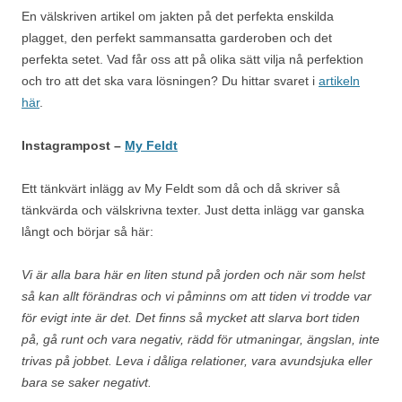
En välskriven artikel om jakten på det perfekta enskilda
plagget, den perfekt sammansatta garderoben och det
perfekta setet. Vad får oss att på olika sätt vilja nå perfektion
och tro att det ska vara lösningen? Du hittar svaret i
artikeln
här
.
Instagrampost –
My Feldt
Ett tänkvärt inlägg av My Feldt som då och då skriver så
tänkvärda och välskrivna texter. Just detta inlägg var ganska
långt och börjar så här:
Vi är alla bara här en liten stund på jorden och när som helst
så kan allt förändras och vi påminns om att tiden vi trodde var
för evigt inte är det. Det finns så mycket att slarva bort tiden
på, gå runt och vara negativ, rädd för utmaningar, ängslan, inte
trivas på jobbet. Leva i dåliga relationer, vara avundsjuka eller
bara se saker negativt.