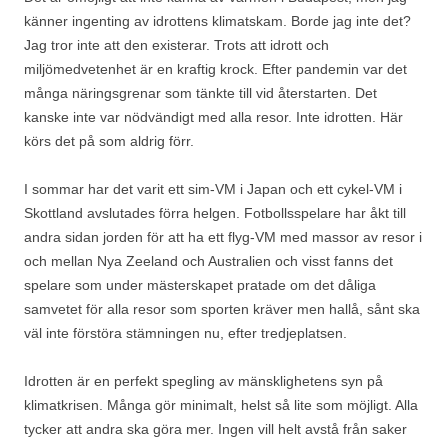
känner ingenting av idrottens klimatskam. Borde jag inte det?
Jag tror inte att den existerar. Trots att idrott och
miljömedvetenhet är en kraftig krock. Efter pandemin var det
många näringsgrenar som tänkte till vid återstarten. Det
kanske inte var nödvändigt med alla resor. Inte idrotten. Här
körs det på som aldrig förr.
I sommar har det varit ett sim-VM i Japan och ett cykel-VM i
Skottland avslutades förra helgen. Fotbollsspelare har åkt till
andra sidan jorden för att ha ett flyg-VM med massor av resor i
och mellan Nya Zeeland och Australien och visst fanns det
spelare som under mästerskapet pratade om det dåliga
samvetet för alla resor som sporten kräver men hallå, sånt ska
väl inte förstöra stämningen nu, efter tredjeplatsen.
Idrotten är en perfekt spegling av mänsklighetens syn på
klimatkrisen. Många gör minimalt, helst så lite som möjligt. Alla
tycker att andra ska göra mer. Ingen vill helt avstå från saker