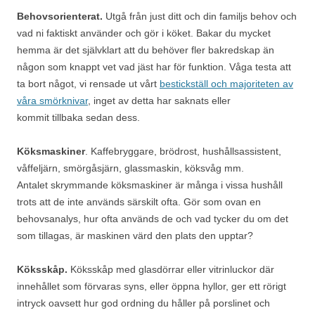
Behovsorienterat.
Utgå från just ditt och din familjs behov och
vad ni faktiskt använder och gör i köket. Bakar du mycket
hemma är det självklart att du behöver fler bakredskap än
någon som knappt vet vad jäst har för funktion. Våga testa att
ta bort något, vi rensade ut vårt
bestickställ och majoriteten av
våra smörknivar
, inget av detta har saknats eller
kommit tillbaka sedan dess.
Köksmaskiner
. Kaffebryggare, brödrost, hushållsassistent,
våffeljärn, smörgåsjärn, glassmaskin, köksvåg mm.
Antalet skrymmande köksmaskiner är många i vissa hushåll
trots att de inte används särskilt ofta. Gör som ovan en
behovsanalys, hur ofta används de och vad tycker du om det
som tillagas, är maskinen värd den plats den upptar?
Köksskåp.
Köksskåp med glasdörrar eller vitrinluckor där
innehållet som förvaras syns, eller öppna hyllor, ger ett rörigt
intryck oavsett hur god ordning du håller på porslinet och