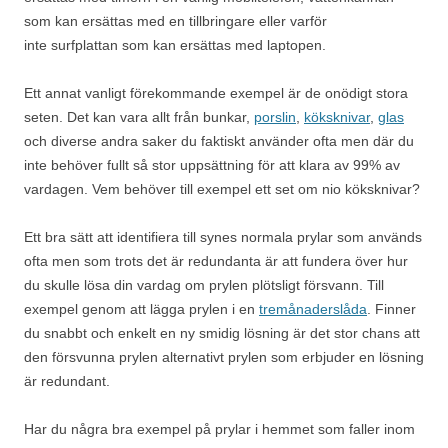
som kan ersättas med en tillbringare eller varför
inte surfplattan som kan ersättas med laptopen.
Ett annat vanligt förekommande exempel är de onödigt stora
seten. Det kan vara allt från bunkar,
porslin
,
köksknivar
,
glas
och diverse andra saker du faktiskt använder ofta men där du
inte behöver fullt så stor uppsättning för att klara av 99% av
vardagen. Vem behöver till exempel ett set om nio köksknivar?
Ett bra sätt att identifiera till synes normala prylar som används
ofta men som trots det är redundanta är att fundera över hur
du skulle lösa din vardag om prylen plötsligt försvann. Till
exempel genom att lägga prylen i en
tremånaderslåda
. Finner
du snabbt och enkelt en ny smidig lösning är det stor chans att
den försvunna prylen alternativt prylen som erbjuder en lösning
är redundant.
Har du några bra exempel på prylar i hemmet som faller inom