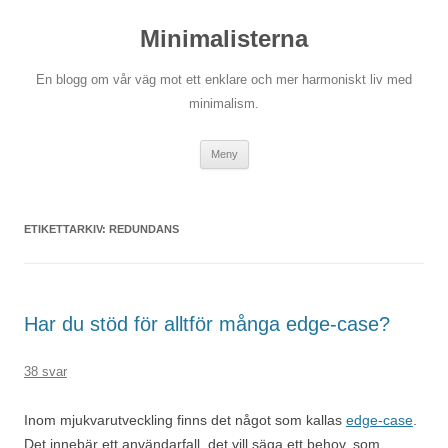
Hoppa
till
Minimalisterna
innehåll
En blogg om vår väg mot ett enklare och mer harmoniskt liv med
minimalism.
Meny
ETIKETTARKIV:
REDUNDANS
Har du stöd för alltför många edge-case?
38 svar
Inom mjukvarutveckling finns det något som kallas
edge-case
.
Det innebär ett användarfall, det vill säga ett behov, som