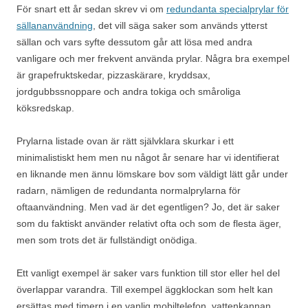
För snart ett år sedan skrev vi om
redundanta specialprylar för
sällananvändning
, det vill säga saker som används ytterst
sällan och vars syfte dessutom går att lösa med andra
vanligare och mer frekvent använda prylar. Några bra exempel
är grapefruktskedar, pizzaskärare, kryddsax,
jordgubbssnoppare och andra tokiga och småroliga
köksredskap.
Prylarna listade ovan är rätt självklara skurkar i ett
minimalistiskt hem men nu något år senare har vi identifierat
en liknande men ännu lömskare bov som väldigt lätt går under
radarn, nämligen de redundanta normalprylarna för
oftaanvändning. Men vad är det egentligen? Jo, det är saker
som du faktiskt använder relativt ofta och som de flesta äger,
men som trots det är fullständigt onödiga.
Ett vanligt exempel är saker vars funktion till stor eller hel del
överlappar varandra. Till exempel äggklockan som helt kan
ersättas med timern i en vanlig mobiltelefon, vattenkannan