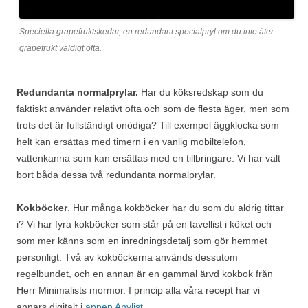
Speciella grapefruktskedar, en redundant specialpryl om du inte äter
grapefrukt väldigt ofta.
Redundanta normalprylar.
Har du köksredskap som du
faktiskt använder relativt ofta och som de flesta äger, men som
trots det är fullständigt onödiga? Till exempel äggklocka som
helt kan ersättas med timern i en vanlig mobiltelefon,
vattenkanna som kan ersättas med en tillbringare. Vi har valt
bort båda dessa två redundanta normalprylar.
Kokböcker
. Hur många kokböcker har du som du aldrig tittar
i? Vi har fyra kokböcker som står på en tavellist i köket och
som mer känns som en inredningsdetalj som gör hemmet
personligt. Två av kokböckerna används dessutom
regelbundet, och en annan är en gammal ärvd kokbok från
Herr Minimalists mormor. I princip alla våra recept har vi
annars digitalt i
appen Anylist
.