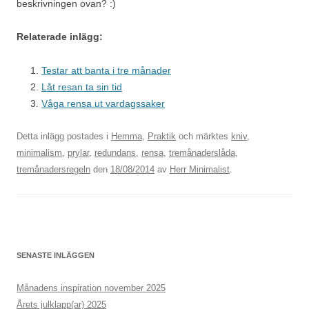
beskrivningen ovan? :)
Relaterade inlägg:
Testar att banta i tre månader
Låt resan ta sin tid
Våga rensa ut vardagssaker
Detta inlägg postades i
Hemma
,
Praktik
och märktes
kniv
,
minimalism
,
prylar
,
redundans
,
rensa
,
tremånaderslåda
,
tremånadersregeln
den
18/08/2014
av
Herr Minimalist
.
SENASTE INLÄGGEN
Månadens inspiration november 2025
Årets julklapp(ar) 2025