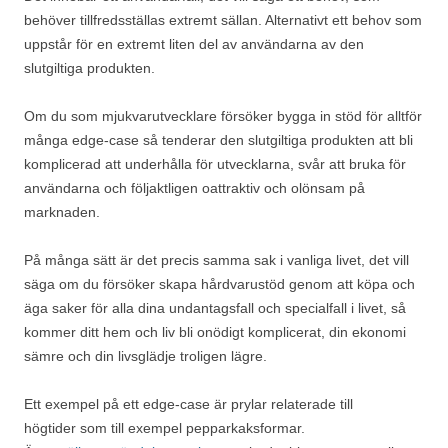
behöver tillfredsställas extremt sällan. Alternativt ett behov som
uppstår för en extremt liten del av användarna av den
slutgiltiga produkten.
Om du som mjukvarutvecklare försöker bygga in stöd för alltför
många edge-case så tenderar den slutgiltiga produkten att bli
komplicerad att underhålla för utvecklarna, svår att bruka för
användarna och följaktligen oattraktiv och olönsam på
marknaden.
På många sätt är det precis samma sak i vanliga livet, det vill
säga om du försöker skapa hårdvarustöd genom att köpa och
äga saker för alla dina undantagsfall och specialfall i livet, så
kommer ditt hem och liv bli onödigt komplicerat, din ekonomi
sämre och din livsglädje troligen lägre.
Ett exempel på ett edge-case är prylar relaterade till
högtider som till exempel pepparkaksformar.