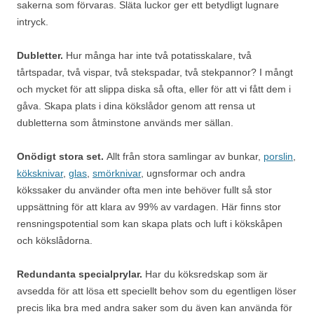
sakerna som förvaras. Släta luckor ger ett betydligt lugnare
intryck.
Dubletter.
Hur många har inte två potatisskalare, två
tårtspadar, två vispar, två stekspadar, två stekpannor? I mångt
och mycket för att slippa diska så ofta, eller för att vi fått dem i
gåva. Skapa plats i dina kökslådor genom att rensa ut
dubletterna som åtminstone används mer sällan.
Onödigt stora set.
Allt från stora samlingar av bunkar,
porslin
,
köksknivar
,
glas
,
smörknivar
, ugnsformar och andra
kökssaker du använder ofta men inte behöver fullt så stor
uppsättning för att klara av 99% av vardagen. Här finns stor
rensningspotential som kan skapa plats och luft i kökskåpen
och kökslådorna.
Redundanta specialprylar.
Har du köksredskap som är
avsedda för att lösa ett speciellt behov som du egentligen löser
precis lika bra med andra saker som du även kan använda för