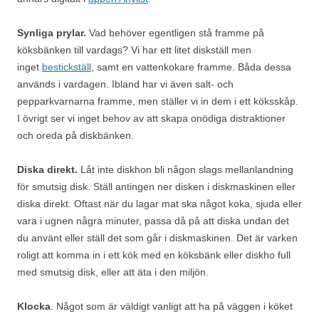
Synliga prylar.
Vad behöver egentligen stå framme på
köksbänken till vardags? Vi har ett litet diskställ men
inget
bestickställ
, samt en vattenkokare framme. Båda dessa
används i vardagen. Ibland har vi även salt- och
pepparkvarnarna framme, men ställer vi in dem i ett köksskåp.
I övrigt ser vi inget behov av att skapa onödiga distraktioner
och oreda på diskbänken.
Diska direkt.
Låt inte diskhon bli någon slags mellanlandning
för smutsig disk. Ställ antingen ner disken i diskmaskinen eller
diska direkt. Oftast när du lagar mat ska något koka, sjuda eller
vara i ugnen några minuter, passa då på att diska undan det
du använt eller ställ det som går i diskmaskinen. Det är varken
roligt att komma in i ett kök med en köksbänk eller diskho full
med smutsig disk, eller att äta i den miljön.
Klocka
. Något som är väldigt vanligt att ha på väggen i köket