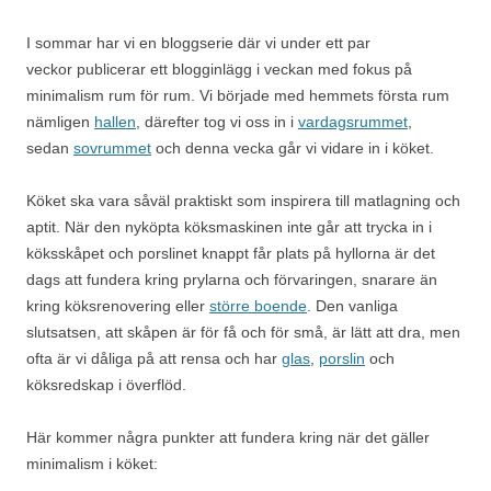
I sommar har vi en bloggserie där vi under ett par
veckor publicerar ett blogginlägg i veckan med fokus på
minimalism rum för rum. Vi började med hemmets första rum
nämligen
hallen
, därefter tog vi oss in i
vardagsrummet
,
sedan
sovrummet
och denna vecka går vi vidare in i köket.
Köket ska vara såväl praktiskt som inspirera till matlagning och
aptit. När den nyköpta köksmaskinen inte går att trycka in i
köksskåpet och porslinet knappt får plats på hyllorna är det
dags att fundera kring prylarna och förvaringen, snarare än
kring köksrenovering eller
större boende
. Den vanliga
slutsatsen, att skåpen är för få och för små, är lätt att dra, men
ofta är vi dåliga på att rensa och har
glas
,
porslin
och
köksredskap i överflöd.
Här kommer några punkter att fundera kring när det gäller
minimalism i köket: