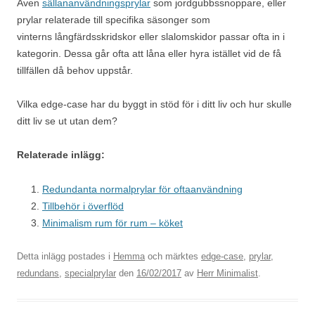
Även
sällananvändningsprylar
som jordgubbssnoppare, eller
prylar relaterade till specifika säsonger som
vinterns långfärdsskridskor eller slalomskidor passar ofta in i
kategorin. Dessa går ofta att låna eller hyra istället vid de få
tillfällen då behov uppstår.
Vilka edge-case har du byggt in stöd för i ditt liv och hur skulle
ditt liv se ut utan dem?
Relaterade inlägg:
Redundanta normalprylar för oftaanvändning
Tillbehör i överflöd
Minimalism rum för rum – köket
Detta inlägg postades i
Hemma
och märktes
edge-case
,
prylar
,
redundans
,
specialprylar
den
16/02/2017
av
Herr Minimalist
.