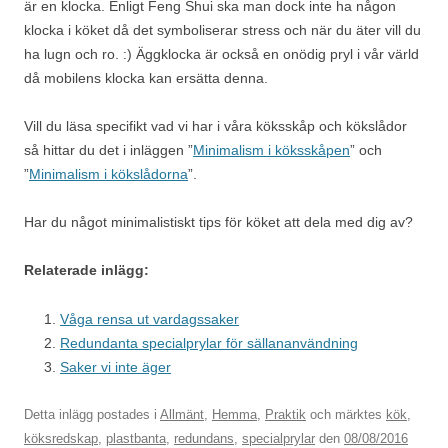
är en klocka. Enligt Feng Shui ska man dock inte ha någon
klocka i köket då det symboliserar stress och när du äter vill du
ha lugn och ro. :) Äggklocka är också en onödig pryl i vår värld
då mobilens klocka kan ersätta denna.
Vill du läsa specifikt vad vi har i våra köksskåp och kökslådor
så hittar du det i inläggen ”
Minimalism i köksskåpen
” och
”
Minimalism i kökslådorna
”.
Har du något minimalistiskt tips för köket att dela med dig av?
Relaterade inlägg:
Våga rensa ut vardagssaker
Redundanta specialprylar för sällananvändning
Saker vi inte äger
Detta inlägg postades i
Allmänt
,
Hemma
,
Praktik
och märktes
kök
,
köksredskap
,
plastbanta
,
redundans
,
specialprylar
den
08/08/2016