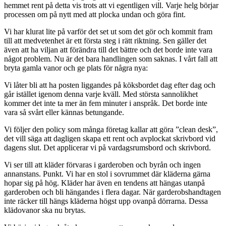
hemmet rent på detta vis trots att vi egentligen vill. Varje helg börjar
processen om på nytt med att plocka undan och göra fint.
Vi har klurat lite på varför det set ut som det gör och kommit fram
till att medvetenhet är ett första steg i rätt riktning. Sen gäller det
även att ha viljan att förändra till det bättre och det borde inte vara
något problem. Nu är det bara handlingen som saknas. I vårt fall att
bryta gamla vanor och ge plats för några nya:
Vi låter bli att ha posten liggandes på köksbordet dag efter dag och
går istället igenom denna varje kväll. Med största sannolikhet
kommer det inte ta mer än fem minuter i anspråk. Det borde inte
vara så svårt eller kännas betungande.
Vi följer den policy som många företag kallar att göra ”clean desk”,
det vill säga att dagligen skapa ett rent och avplockat skrivbord vid
dagens slut. Det applicerar vi på vardagsrumsbord och skrivbord.
Vi ser till att kläder förvaras i garderoben och byrån och ingen
annanstans. Punkt. Vi har en stol i sovrummet där kläderna gärna
hopar sig på hög. Kläder har även en tendens att hängas utanpå
garderoben och bli hängandes i flera dagar. När garderobshandtagen
inte räcker till hängs kläderna högst upp ovanpå dörrarna. Dessa
klädovanor ska nu brytas.