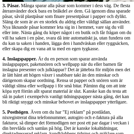
3. Påsar.
Många sparar alla påsar som kommer i dess väg. De flesta
återanvänder dock bara en bråkdel av dem. Gå igenom dina sparade
påsar, såväl plastpåsar som finare presentpåsar i papper och dylikt.
Släng de som är av en storlek du aldrig eller väldigt sällan använder.
Nya liknande påsar kommer leta sig in i hemmet, vare sig du vill
eller inte. Nästa gång du köper något i en butik och får frågan om du
vill ha saken i en påse, svara då inte automatiskt ja, utan fundera om
du kan ta saken i handen, lägga den i handväskan eller ryggsäcken,
eller skapa dig en vana att ta med en egen tygkasse.
4. Inslagspapper.
Är du en person som sparar använda
inslagspapper, paketsnören och wellpapp när du eller barnen får
inslagna presenter och julklappar? Det är jättebra för miljön men det
är lätt hänt att högen växer i snabbare takt än den minskar och
därigenom skapar oordning. Rensa ut papper och snören som är
väldigt slitna eller wellpapp i för små bitar. Påminn dig om att inte
köpa nytt förrän allt sparat material är slut. Kanske kan du testa att
slå in paket i exempelvis vanligt tidningspapper nästa gång, det kan
bli riktigt snyggt och minskar behovet av inslagspapper ytterligare.
5. Posthögen
. Även om du har ”Ej reklam” på postlådan,
nixregistrerat dina telefonnummer, autogiro och e-faktura på alla
fakturor, så dimper det förmodligen ner post ett par dagar i veckan i
din brevlåda och samlas på hög. Det är kanske lokaltidningar,
direktadresserad reklam, kundklubbens tidning och mäklare som