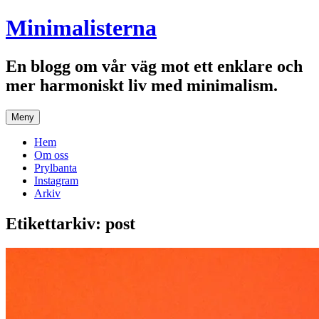
Hoppa
Minimalisterna
till
innehåll
En blogg om vår väg mot ett enklare och
mer harmoniskt liv med minimalism.
Meny
Hem
Om oss
Prylbanta
Instagram
Arkiv
Etikettarkiv:
post