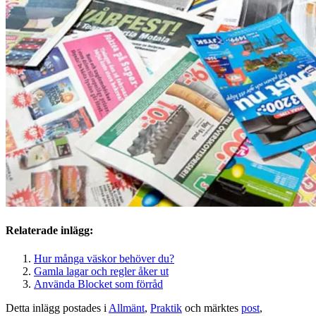
Relaterade inlägg:
Hur många väskor behöver du?
Gamla lagar och regler åker ut
Använda Blocket som förråd
Detta inlägg postades i
Allmänt
,
Praktik
och märktes
post
,