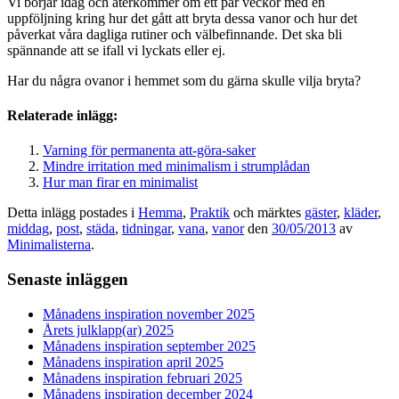
Vi börjar idag och återkommer om ett par veckor med en
uppföljning kring hur det gått att bryta dessa vanor och hur det
påverkat våra dagliga rutiner och välbefinnande. Det ska bli
spännande att se ifall vi lyckats eller ej.
Har du några ovanor i hemmet som du gärna skulle vilja bryta?
Relaterade inlägg:
Varning för permanenta att-göra-saker
Mindre irritation med minimalism i strumplådan
Hur man firar en minimalist
Detta inlägg postades i
Hemma
,
Praktik
och märktes
gäster
,
kläder
,
middag
,
post
,
städa
,
tidningar
,
vana
,
vanor
den
30/05/2013
av
Minimalisterna
.
Senaste inläggen
Månadens inspiration november 2025
Årets julklapp(ar) 2025
Månadens inspiration september 2025
Månadens inspiration april 2025
Månadens inspiration februari 2025
Månadens inspiration december 2024