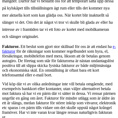
mängder.
Därför har vi bestämt oss för att temporärt sätta upp dessa
på kylskåpet tills tillställningen ägt rum eller tills det kommer nya
mer aktuella kort som kan glädja oss. När kortet blir inaktuellt så
slänger vi det. Om det är något vi tror vi skulle bli glada av eller ha
intresse av i framtiden tar vi ett foto av kortet med mobilkameran
och slänger originalet.
Fakturor.
Ett beslut som gjort stor skillnad för oss är att endast ha
e-
fakturor
för de räkningar som kommer regelbundet som hyra, el,
försäkringar, mobiltelefon med mera, liksom att de betalas genom
autogiro. De företag som står för fakturorna är nästan undantagslöst
positiva till att slippa skicka fysiska fakturor av både miljömässiga
och ekonomiska skäl. En omställning är oftast bara ett kort
telefonsamtal eller e-mail bort.
Vid köp där vi av olika anledningar inte vill betala omgående, med
exempelvis bankkort eller kontanter, utan väljer alternativet betala
mot faktura så har vi en pärm där vi sätter in dessa. Vi rensar pärmen
ungefär en gång om året. Fakturor för mindre utlägg som är äldre än
ett år slängs, medan fakturor för större inköp som vitvaror, elektronik
etc sparas i en pärm tills vidare om det skulle uppstå något krångel
framöver. Har vi inte varan kvar längre rensas naturligtvis fakturan
ut.