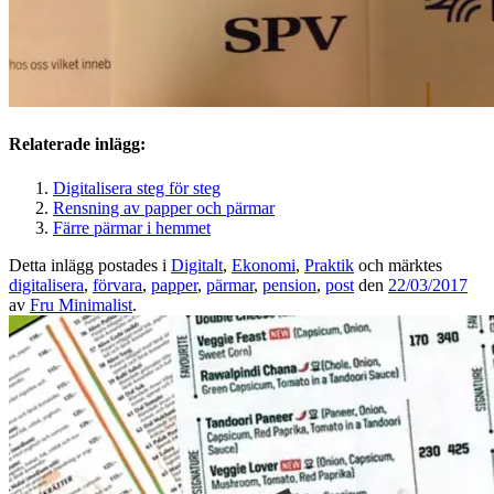
Relaterade inlägg:
Digitalisera steg för steg
Rensning av papper och pärmar
Färre pärmar i hemmet
Detta inlägg postades i
Digitalt
,
Ekonomi
,
Praktik
och märktes
digitalisera
,
förvara
,
papper
,
pärmar
,
pension
,
post
den
22/03/2017
av
Fru Minimalist
.