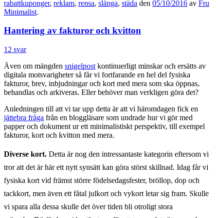
rabattkuponger
,
reklam
,
rensa
,
slänga
,
städa
den
05/10/2016
av
Fru
Minimalist
.
Hantering av fakturor och kvitton
12 svar
Även om mängden
snigelpost
kontinuerligt minskar och ersätts av
digitala motsvarigheter så får vi fortfarande en hel del fysiska
fakturor, brev, inbjudningar och kort med mera som ska öppnas,
behandlas och arkiveras. Eller behöver man verkligen göra det?
Anledningen till att vi tar upp detta är att vi häromdagen fick en
jättebra fråga
från en bloggläsare som undrade hur vi gör med
papper och dokument ur ett minimalistiskt perspektiv, till exempel
fakturor, kort och kvitton med mera.
Diverse kort.
Detta är nog den intressantaste kategorin eftersom vi
tror att det är här ett nytt synsätt kan göra störst skillnad. Idag får vi
fysiska kort vid främst större födelsedagsfester, bröllop, dop och
tackkort, men även ett fåtal julkort och vykort letar sig fram
.
Skulle
vi spara alla dessa skulle det över tiden bli otroligt stora