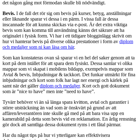
det någon gång mot förmodan skulle bli nödvändigt.
Bevis.
I de fall det rör sig om bevis på kurser, betyg, anställningar
eller liknande sparar vi dessa i en pärm. I vissa fall är dessa
inscannade för att kunna skickas via e-post. Är det extra viktiga
bevis som kan komma till användning känns det säkrare att ha
originalet i fysisk form. Vi har i ett tidigare blogginlägg skrivit om
hur vi hanterar bevis på diverse olika prestationer i form av
diplom
och medaljer som ni kan läsa om här
.
Som kan konstateras ovan så sparar vi en hel del saker genom att ta
kort på dem istället för att spara dem fysiskt. Dessa samlar vi olika
mappar som vi skapat i mobilens bildapp, exempelvis mappar som
Avtal & bevis, Inbjudningar & tackkort. Det funkar utmärkt för fina
inbjudningar och kort som folk har lagt ner energi och kärlek på
samt när det gäller
diplom och medaljer
. Kort och gott dokument
som är ”nice to have” men inte ”need to have”.
Tyvärr behöver vi än så länga spara kvitton, avtal och garantier i
större utsträckning än vad som är önskvärt på grund av att
affären/leverantören inte skulle gå med på att bara visa upp en
kamerabild på detta som bevis vid en reklamation. En årlig rensning
gör dock att samtliga dessa dokument ryms i ett fåtal pärmar.
Har du något tips på hur vi ytterligare kan effektivisera