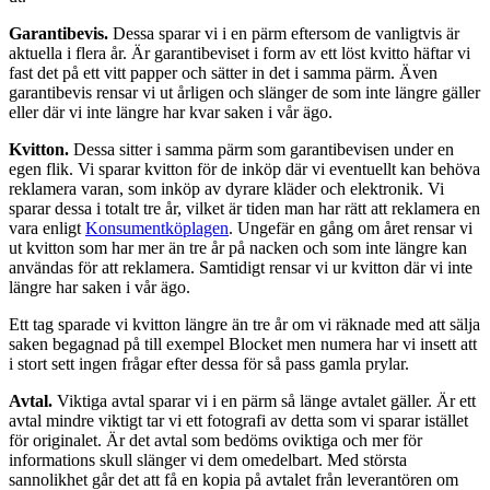
Garantibevis.
Dessa sparar vi i en pärm eftersom de vanligtvis är
aktuella i flera år. Är garantibeviset i form av ett löst kvitto häftar vi
fast det på ett vitt papper och sätter in det i samma pärm. Även
garantibevis rensar vi ut årligen och slänger de som inte längre gäller
eller där vi inte längre har kvar saken i vår ägo.
Kvitton.
Dessa sitter i samma pärm som garantibevisen under en
egen flik. Vi sparar kvitton för de inköp där vi eventuellt kan behöva
reklamera varan, som inköp av dyrare kläder och elektronik. Vi
sparar dessa i totalt tre år, vilket är tiden man har rätt att reklamera en
vara enligt
Konsumentköplagen
. Ungefär en gång om året rensar vi
ut kvitton som har mer än tre år på nacken och som inte längre kan
användas för att reklamera. Samtidigt rensar vi ur kvitton där vi inte
längre har saken i vår ägo.
Ett tag sparade vi kvitton längre än tre år om vi räknade med att sälja
saken begagnad på till exempel Blocket men numera har vi insett att
i stort sett ingen frågar efter dessa för så pass gamla prylar.
Avtal.
Viktiga avtal sparar vi i en pärm så länge avtalet gäller. Är ett
avtal mindre viktigt tar vi ett fotografi av detta som vi sparar istället
för originalet. Är det avtal som bedöms oviktiga och mer för
informations skull slänger vi dem omedelbart. Med största
sannolikhet går det att få en kopia på avtalet från leverantören om