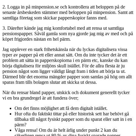
2. Logga in på minpension.se och kontrollera att beloppen på de
senaste årsbeskeden stämmer med beloppen på minpension. Samt att
samtliga företag som skickar papperskopior fanns med.
3. Därefter kände jag mig komfortabel med att rensa ut samtliga
pensionspapper. Såväl gamla som nya gjorde jag mig av med och på
köpet frigjordes nästan en hel pärm.
Jag upplever en stark frihetskänsla när du lyckas digitalisera vissa
typer av papper på ett eller annat sätt. Om du inte tycker det är ett
problem att sätta in papperskopiorna i en pärm etc, kanske du kan
börja digitalisera för miljöns skull istället. För de allra flesta är ju
pension något som ligger väldigt långt fram i tiden att börja ta ut.
Därmed blir det enorma mängder papper som samlas på hög om allt
sparas fram tills bolagen slutar att skicka ut dessa.
När du rensar bland papper, utskick och dokument generellt tycker
vi en bra grundregel är att fundera över;
Om det finns möjlighet att få dem digitalt istället.
Hur ofta du faktiskt tittar på eller historisk sett har behövt gå
tillbaka till något fysiskt papper som du sparat eller satt in i en
pärm?
Våga rensa! Om du är helt ärlig under punkt 2 kan du
säkerligen rensa ut 80 % av dina fysiskt sparade papper.