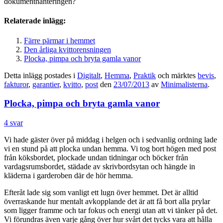
dokumenthanteringen?
Relaterade inlägg:
Färre pärmar i hemmet
Den årliga kvittorensningen
Plocka, pimpa och bryta gamla vanor
Detta inlägg postades i
Digitalt
,
Hemma
,
Praktik
och märktes
bevis
,
fakturor
,
garantier
,
kvitto
,
post
den
23/07/2013
av
Minimalisterna
.
Plocka, pimpa och bryta gamla vanor
4 svar
Vi hade gäster över på middag i helgen och i sedvanlig ordning lade
vi en stund på att plocka undan hemma. Vi tog bort högen med post
från köksbordet, plockade undan tidningar och böcker från
vardagsrumsbordet, städade av skrivbordsytan och hängde in
kläderna i garderoben där de hör hemma.
Efteråt lade sig som vanligt ett lugn över hemmet. Det är alltid
överraskande hur mentalt avkopplande det är att få bort alla prylar
som ligger framme och tar fokus och energi utan att vi tänker på det.
Vi förundras även varje gång över hur svårt det tycks vara att hålla