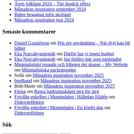
Årets julklapp 2024 – The lipstick effect
Månadens inspiration september 2024
Bättre begagnat inför skolstart
Månadens inspiration juni 2024
Senaste kommentarer
Daniel Gustafsson
om
Pris per användning – När dyrt kan bli
billigt
Eka Nurcahyaningsih
om
Därför har vi ingen budget
Eka Nurcahyaningsih
om
Jag föddes inte som minimalist
Minimalistiskt resande och friheten det skapar – My Website
om
Minimalistiska packningstips
Sofia
om
Månadens inspiration november 2025
bredband
om
Månadens inspiration november 2025
Britt-Marie
om
Månadens inspiration november 2025
Finisa
om
Rensa badrumsskåpet steg för steg
Frivillig enkelhet i Mumindalen | Hållplats Hådén
om
Dideroteffekten
Frivillig enkelhet i Mumindalen | En köpfri dag
om
Dideroteffekten
Sök