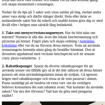
och skapa momentum i rensningen.
Nedan får du tips på 5 saker som vissa samlar på hög, medan andra
anser vara skräp och därför slänger direkt. Hela eller delar av
nedanstående saker bör du enkelt och snabbt kunna göra dig av med
ikväll eller i helgen utan särskilt lång betänketid.
1. Take-out-menyer/restaurangmenyer.
Har du hört talas om
internet? Numera är alla där, även din lokala lunchrestaurang och
pizzerian på hörnet. Frigör plats och skapa ordning i
junklådan
,
kökslådan
eller var du nu förvarar dessa menyer. Testa att använda
restaurangens hemsida nästa gång du beställer hämtmat. Den är
dessutom uppdaterad med veckans lunchspecial och de senaste
crazy pizza-varianterna. :)
2. Rabattkuponger
. Sparar du diverse rabattkuponger för att
använda senare om tillfälle ges så är det inte sällsynt att dessa hinner
passera sitt sista användningsdatum innan de nyttjats. Gå igenom
högen med rabattkuponger och rensa ut de som passerat i datum.
Passa samtidigt på att fundera ett extra varv om du verkligen
behöver konsumera det som rabatten avser. När kommer du använda
saken? Var ska den förvaras? Vad kan du göra med pengarna
istället?