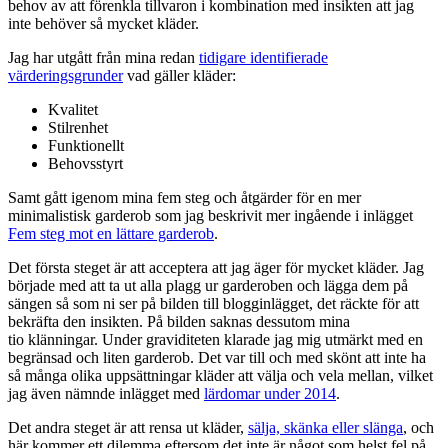
behov av att förenkla tillvaron i kombination med insikten att jag
inte behöver så mycket kläder.
Jag har utgått från mina redan
tidigare identifierade
värderingsgrunder
vad gäller kläder:
Kvalitet
Stilrenhet
Funktionellt
Behovsstyrt
Samt gått igenom mina fem steg och åtgärder för en mer
minimalistisk garderob som jag beskrivit mer ingående i inlägget
Fem steg mot en lättare garderob
.
Det första steget är att acceptera att jag äger för mycket kläder. Jag
började med att ta ut alla plagg ur garderoben och lägga dem på
sängen så som ni ser på bilden till blogginlägget, det räckte för att
bekräfta den insikten. På bilden saknas dessutom mina
tio klänningar. Under graviditeten klarade jag mig utmärkt med en
begränsad och liten garderob. Det var till och med skönt att inte ha
så många olika uppsättningar kläder att välja och vela mellan, vilket
jag även nämnde inlägget med
lärdomar under 2014
.
Det andra steget är att rensa ut kläder,
sälja, skänka eller slänga
, och
här kommer ett dilemma eftersom det inte är något som helst fel på