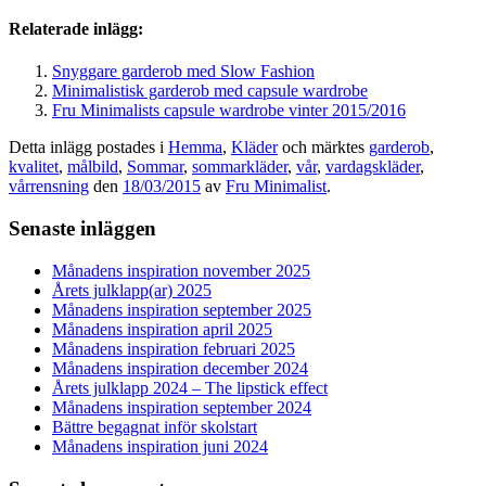
Relaterade inlägg:
Snyggare garderob med Slow Fashion
Minimalistisk garderob med capsule wardrobe
Fru Minimalists capsule wardrobe vinter 2015/2016
Detta inlägg postades i
Hemma
,
Kläder
och märktes
garderob
,
kvalitet
,
målbild
,
Sommar
,
sommarkläder
,
vår
,
vardagskläder
,
vårrensning
den
18/03/2015
av
Fru Minimalist
.
Senaste inläggen
Månadens inspiration november 2025
Årets julklapp(ar) 2025
Månadens inspiration september 2025
Månadens inspiration april 2025
Månadens inspiration februari 2025
Månadens inspiration december 2024
Årets julklapp 2024 – The lipstick effect
Månadens inspiration september 2024
Bättre begagnat inför skolstart
Månadens inspiration juni 2024