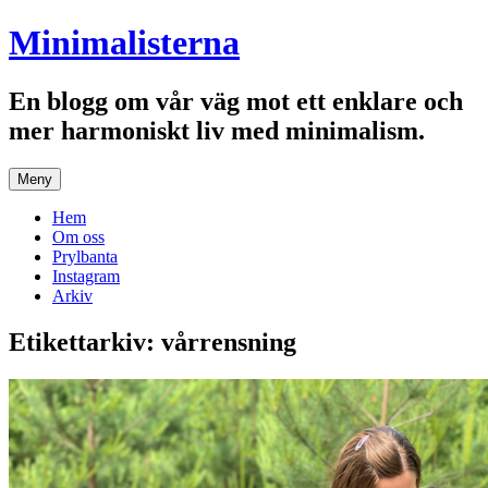
Hoppa
Minimalisterna
till
innehåll
En blogg om vår väg mot ett enklare och
mer harmoniskt liv med minimalism.
Meny
Hem
Om oss
Prylbanta
Instagram
Arkiv
Etikettarkiv:
vårrensning