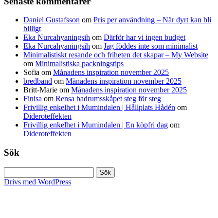
Senaste kommentarer
Daniel Gustafsson
om
Pris per användning – När dyrt kan bli
billigt
Eka Nurcahyaningsih
om
Därför har vi ingen budget
Eka Nurcahyaningsih
om
Jag föddes inte som minimalist
Minimalistiskt resande och friheten det skapar – My Website
om
Minimalistiska packningstips
Sofia
om
Månadens inspiration november 2025
bredband
om
Månadens inspiration november 2025
Britt-Marie
om
Månadens inspiration november 2025
Finisa
om
Rensa badrumsskåpet steg för steg
Frivillig enkelhet i Mumindalen | Hållplats Hådén
om
Dideroteffekten
Frivillig enkelhet i Mumindalen | En köpfri dag
om
Dideroteffekten
Sök
Sök
efter:
Drivs med WordPress