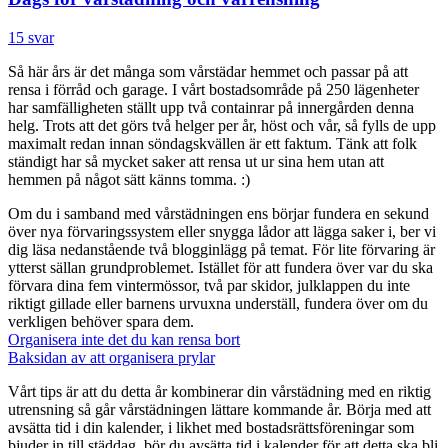
15 svar
Så här års är det många som vårstädar hemmet och passar på att
rensa i förråd och garage. I vårt bostadsområde på 250 lägenheter
har samfälligheten ställt upp två containrar på innergården denna
helg. Trots att det görs två helger per år, höst och vår, så fylls de upp
maximalt redan innan söndagskvällen är ett faktum. Tänk att folk
ständigt har så mycket saker att rensa ut ur sina hem utan att
hemmen på något sätt känns tomma. :)
Om du i samband med vårstädningen ens börjar fundera en sekund
över nya förvaringssystem eller snygga lådor att lägga saker i, ber vi
dig läsa nedanstående två blogginlägg på temat. För lite förvaring är
ytterst sällan grundproblemet. Istället för att fundera över var du ska
förvara dina fem vintermössor, två par skidor, julklappen du inte
riktigt gillade eller barnens urvuxna underställ, fundera över om du
verkligen behöver spara dem.
Organisera inte det du kan rensa bort
Baksidan av att organisera prylar
Vårt tips är att du detta år kombinerar din vårstädning med en riktig
utrensning så går vårstädningen lättare kommande år. Börja med att
avsätta tid i din kalender, i likhet med bostadsrättsföreningar som
bjuder in till städdag, bör du avsätta tid i kalender för att detta ska bli