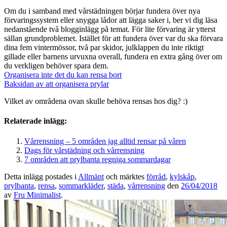
Om du i samband med vårstädningen börjar fundera över nya
förvaringssystem eller snygga lådor att lägga saker i, ber vi dig läsa
nedanstående två blogginlägg på temat. För lite förvaring är ytterst
sällan grundproblemet. Istället för att fundera över var du ska förvara
dina fem vintermössor, två par skidor, julklappen du inte riktigt
gillade eller barnens urvuxna overall, fundera en extra gång över om
du verkligen behöver spara dem.
Organisera inte det du kan rensa bort
Baksidan av att organisera prylar
Vilket av områdena ovan skulle behöva rensas hos dig? :)
Relaterade inlägg:
Vårrensning – 5 områden jag alltid rensar på våren
Dags för vårstädning och vårrensning
7 områden att prylbanta regniga sommardagar
Detta inlägg postades i
Allmänt
och märktes
förråd
,
kylskåp
,
prylbanta
,
rensa
,
sommarkläder
,
städa
,
vårrensning
den
26/04/2018
av
Fru Minimalist
.