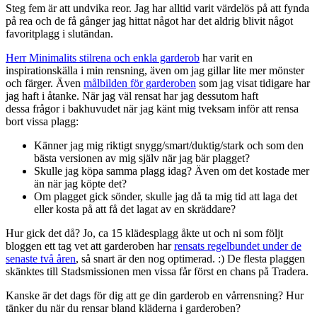
Steg fem är att undvika reor. Jag har alltid varit värdelös på att fynda
på rea och de få gånger jag hittat något har det aldrig blivit något
favoritplagg i slutändan.
Herr Minimalits stilrena och enkla garderob
har varit en
inspirationskälla i min rensning, även om jag gillar lite mer mönster
och färger. Även
målbilden för garderoben
som jag visat tidigare har
jag haft i åtanke. När jag väl rensat har jag dessutom haft
dessa frågor i bakhuvudet när jag känt mig tveksam inför att rensa
bort vissa plagg:
Känner jag mig riktigt snygg/smart/duktig/stark och som den
bästa versionen av mig själv när jag bär plagget?
Skulle jag köpa samma plagg idag? Även om det kostade mer
än när jag köpte det?
Om plagget gick sönder, skulle jag då ta mig tid att laga det
eller kosta på att få det lagat av en skräddare?
Hur gick det då? Jo, ca 15 klädesplagg åkte ut och ni som följt
bloggen ett tag vet att garderoben har
rensats regelbundet under de
senaste två åren
, så snart är den nog optimerad. :) De flesta plaggen
skänktes till Stadsmissionen men vissa får först en chans på Tradera.
Kanske är det dags för dig att ge din garderob en vårrensning? Hur
tänker du när du rensar bland kläderna i garderoben?