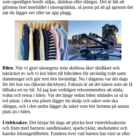
som egentligen borde säljas, skänkas eller slängas. Det är lätt att
glömma bort innehållet i säsongslådan, så passa på att gå igenom det
när du lägger ner eller tar upp plagg.
Bilen
. När vi gjort säsongens sista skidresa åker skidlåset och
takräcket av och vi kör bilen till biltvätten för utvändig tvätt samt
dammsuger och gör rent den invändigt. Nu i dagarna var det dags
för det hos oss (liksom däckbyte). Faktum är att det känns som att få
tillbaka en ny bil. Så jag kan verkligen rekommendera att städa,
tvätta och rensa i bilen. Var det länge sedan bilen städades ur så ta
två påsar, i den ena påsen lägger du skräp och saker som ska
slängas, och i den andra lägger du saker som hör hemma på annan
plats än i bilen.
Uteleksaker.
Det börjar bli dags att plocka bort vinterleksakerna
och fram med barnens sandleksaker, sparkcyklar, studsmattor och
kanske lekstugetillbehör. Fundera över vad barnen har växt ur eller