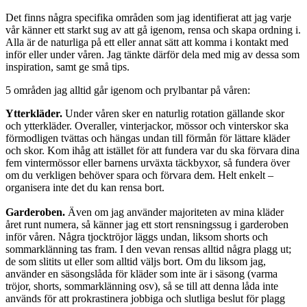
Det finns några specifika områden som jag identifierat att jag varje
vår känner ett starkt sug av att gå igenom, rensa och skapa ordning i.
Alla är de naturliga på ett eller annat sätt att komma i kontakt med
inför eller under våren. Jag tänkte därför dela med mig av dessa som
inspiration, samt ge små tips.
5 områden jag alltid går igenom och prylbantar på våren:
Ytterkläder.
Under våren sker en naturlig rotation gällande skor
och ytterkläder. Overaller, vinterjackor, mössor och vinterskor ska
förmodligen tvättas och hängas undan till förmån för lättare kläder
och skor. Kom ihåg att istället för att fundera var du ska förvara dina
fem vintermössor eller barnens urväxta täckbyxor, så fundera över
om du verkligen behöver spara och förvara dem. Helt enkelt –
organisera inte det du kan rensa bort.
Garderoben.
Även om jag använder majoriteten av mina kläder
året runt numera, så känner jag ett stort rensningssug i garderoben
inför våren. Några tjocktröjor läggs undan, liksom shorts och
sommarklänning tas fram. I den vevan rensas alltid några plagg ut;
de som slitits ut eller som alltid väljs bort. Om du liksom jag,
använder en säsongslåda för kläder som inte är i säsong (varma
tröjor, shorts, sommarklänning osv), så se till att denna låda inte
används för att prokrastinera jobbiga och slutliga beslut för plagg