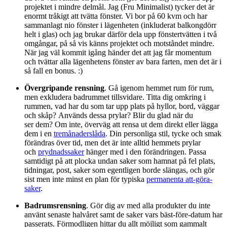
projektet i mindre delmål. Jag (Fru Minimalist) tycker det är
enormt tråkigt att tvätta fönster. Vi bor på 60 kvm och har
sammanlagt nio fönster i lägenheten (inkluderat balkongdörr
helt i glas) och jag brukar därför dela upp fönstertvätten i två
omgångar, på så vis känns projektet och motståndet mindre.
När jag väl kommit igång händer det att jag får momentum
och tvättar alla lägenhetens fönster av bara farten, men det är i
så fall en bonus. :)
Övergripande rensning
. Gå igenom hemmet rum för rum,
men exkludera badrummet tillsvidare. Titta dig omkring i
rummen, vad har du som tar upp plats på hyllor, bord, väggar
och skåp? Används dessa prylar? Blir du glad när du
ser dem? Om inte, överväg att rensa ut dem direkt eller lägga
dem i en
tremånaderslåda
. Din personliga stil, tycke och smak
förändras över tid, men det är inte alltid hemmets prylar
och
prydnadssaker
hänger med i den förändringen. Passa
samtidigt på att plocka undan saker som hamnat på fel plats,
tidningar, post, saker som egentligen borde slängas, och gör
sist men inte minst en plan för typiska
permanenta att-göra-
saker
.
Badrumsrensning
. Gör dig av med alla produkter du inte
använt senaste halvåret samt de saker vars bäst-före-datum har
passerats. Förmodligen hittar du allt möjligt som gammalt