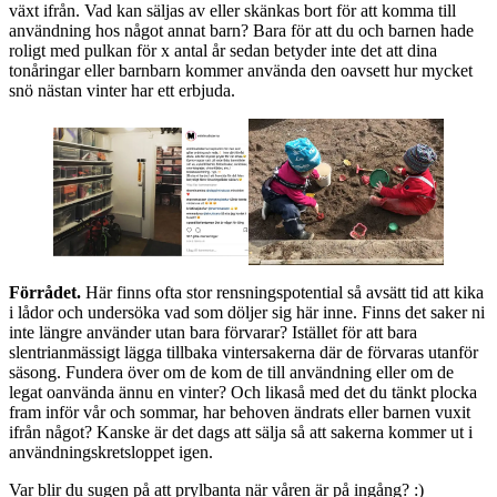
växt ifrån. Vad kan säljas av eller skänkas bort för att komma till
användning hos något annat barn? Bara för att du och barnen hade
roligt med pulkan för x antal år sedan betyder inte det att dina
tonåringar eller barnbarn kommer använda den oavsett hur mycket
snö nästan vinter har ett erbjuda.
Förrådet.
Här finns ofta stor rensningspotential så avsätt tid att kika
i lådor och undersöka vad som döljer sig här inne. Finns det saker ni
inte längre använder utan bara förvarar? Istället för att bara
slentrianmässigt lägga tillbaka vintersakerna där de förvaras utanför
säsong. Fundera över om de kom de till användning eller om de
legat oanvända ännu en vinter? Och likaså med det du tänkt plocka
fram inför vår och sommar, har behoven ändrats eller barnen vuxit
ifrån något? Kanske är det dags att sälja så att sakerna kommer ut i
användningskretsloppet igen.
Var blir du sugen på att prylbanta när våren är på ingång? :)