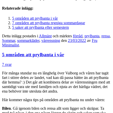
Relaterade inlägg:
5 områden att prylbanta i vår
7 områden att prylbanta regniga sommardagar
5 saker att prylbanta efter semestern
Detta inlägg postades i
Allmänt
och märktes
förråd
,
prylbanta
,
rensa
,
Sommar
,
sommarkläder
,
vårrensning
den
23/03/2022
av
Fru
Minimalist
.
5 områden att prylbanta i vår
7 svar
För många stundar nu en långhelg över Valborg och våren har tagit
fart i större delen av landet, vad kan då passa bättre än att prylbanta
där hemma? :) Det går att kombinera delar av vårrensningen med att
samtidigt vara ute med familjen och njuta av det härliga vädret, det
ena behöver inte utesluta det andra.
Här kommer några tips på områden att prylbanta nu under våren:
Bilen
. Gå igenom bilen och rensa allt som ligger och skräpar. Ta
med två påsar, i den ena påsen lägger du skräp och saker som ska