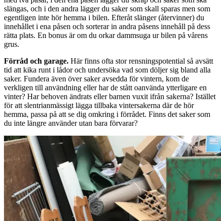
slängas, och i den andra lägger du saker som skall sparas men som
egentligen inte hör hemma i bilen. Efteråt slänger (återvinner) du
innehållet i ena påsen och sorterar in andra påsens innehåll på dess
rätta plats. En bonus är om du orkar dammsuga ur bilen på vårens
grus.
Förråd och garage.
Här finns ofta stor rensningspotential så avsätt
tid att kika runt i lådor och undersöka vad som döljer sig bland alla
saker. Fundera även över saker avsedda för vintern, kom de
verkligen till användning eller har de stått oanvända ytterligare en
vinter? Har behoven ändrats eller barnen vuxit ifrån sakerna? Istället
för att slentrianmässigt lägga tillbaka vintersakerna där de hör
hemma, passa på att se dig omkring i förrådet. Finns det saker som
du inte längre använder utan bara förvarar?