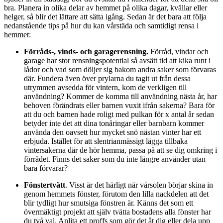
bra. Planera in olika delar av hemmet på olika dagar, kvällar eller
helger, så blir det lättare att sätta igång. Sedan är det bara att följa
nedanstående tips på hur du kan vårstäda och samtidigt rensa i
hemmet:
Förråds-, vinds- och garagerensning.
Förråd, vindar och
garage har stor rensningspotential så avsätt tid att kika runt i
lådor och vad som döljer sig bakom andra saker som förvaras
där. Fundera även över prylarna du tagit ut från dessa
utrymmen avsedda för vintern, kom de verkligen till
användning? Kommer de komma till användning nästa år, har
behoven förändrats eller barnen vuxit ifrån sakerna? Bara för
att du och barnen hade roligt med pulkan för x antal år sedan
betyder inte det att dina tonåringar eller barnbarn kommer
använda den oavsett hur mycket snö nästan vinter har ett
erbjuda. Istället för att slentrianmässigt lägga tillbaka
vintersakerna där de hör hemma, passa på att se dig omkring i
förrådet. Finns det saker som du inte längre använder utan
bara förvarar?
Fönstertvätt
. Visst är det härligt när vårsolen börjar skina in
genom hemmets fönster, förutom den lilla nackdelen att det
blir tydligt hur smutsiga fönstren är. Känns det som ett
övermäktigt projekt att själv tvätta bostadens alla fönster har
du två val. Anlita ett proffs som gör det åt dig eller dela upp