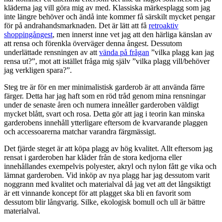
kläderna jag vill göra mig av med. Klassiska märkesplagg som jag
inte längre behöver och ändå inte kommer få särskilt mycket pengar
för på andrahandsmarknaden. Det är lätt att få
retroaktiv
shoppingångest
, men innerst inne vet jag att den härliga känslan av
att rensa och förenkla överväger denna ångest. Dessutom
underlättade rensningen av att
vända på frågan
”vilka plagg kan jag
rensa ut?”, mot att istället fråga mig själv ”vilka plagg vill/behöver
jag verkligen spara?”.
Steg tre är för en mer minimalistisk garderob är att använda färre
färger. Detta har jag haft som en röd tråd genom mina rensningar
under de senaste åren och numera inneåller garderoben väldigt
mycket blått, svart och rosa. Detta gör att jag i teorin kan minska
garderobens innehåll ytterligare eftersom de kvarvarande plaggen
och accessoarerna matchar varandra färgmässigt.
Det fjärde steget är att köpa plagg av hög kvalitet. Allt eftersom jag
rensat i garderoben har kläder från de stora kedjorna eller
innehållandes exempelvis polyester, akryl och nylon fått ge vika och
lämnat garderoben. Vid inköp av nya plagg har jag dessutom varit
noggrann med kvalitet och materialval då jag vet att det långsiktigt
är ett vinnande koncept för att plagget ska bli en favorit som
dessutom blir långvarig. Silke, ekologisk bomull och ull är bättre
materialval.