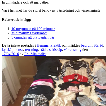
få dig gladare och att må bättre.
Var i hemmet har du störst behov av vårstädning och vårrensning?
Relaterade inlägg:
10 utrymmen på 100 minuter
Minimalism i städskåpet
5 områden att prylbanta i vår
Detta inlägg postades i
Hemma
,
Praktik
och märktes
badrum
,
förråd
,
kylskåp
,
rensa
,
rensning
,
städa
,
städskåp
,
vårrensning
den
17/04/2016
av
Fru Minimalist
.