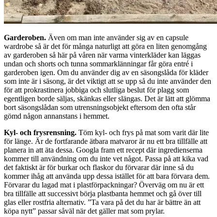
Garderoben.
Även om man inte använder sig av en capsule
wardrobe så är det för många naturligt att göra en liten genomgång
av garderoben så här på våren när varma vinterkläder kan läggas
undan och shorts och tunna sommarklänningar får göra entré i
garderoben igen. Om du använder dig av en säsongslåda för kläder
som inte är i säsong, är det viktigt att se upp så du inte använder den
för att prokrastinera jobbiga och slutliga beslut för plagg som
egentligen borde säljas, skänkas eller slängas. Det är lätt att glömma
bort säsongslådan som utrensningsobjekt eftersom den ofta står
gömd någon annanstans i hemmet.
Kyl- och frysrensning.
Töm kyl- och frys på mat som varit där lite
för länge. Är de fortfarande ätbara matvaror är nu ett bra tillfälle att
planera in att äta dessa. Googla fram ett recept där ingredienserna
kommer till användning om du inte vet något. Passa på att kika vad
det faktiskt är för burkar och flaskor du förvarar där inne så du
kommer ihåg att använda upp dessa istället för att bara förvara dem.
Förvarar du lagad mat i plastförpackningar? Överväg om nu är ett
bra tillfälle att successivt börja plastbanta hemmet och gå över till
glas eller rostfria alternativ. ”Ta vara på det du har är bättre än att
köpa nytt” passar såväl när det gäller mat som prylar.