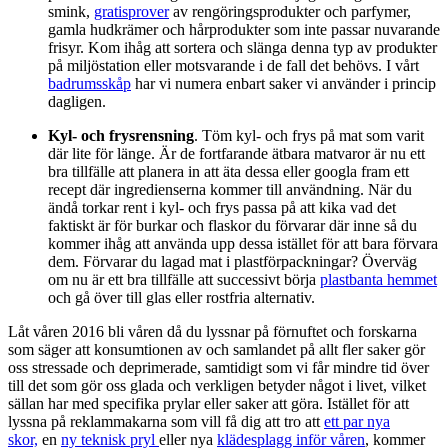
smink,
gratisprover
av rengöringsprodukter och parfymer,
gamla hudkrämer och hårprodukter som inte passar nuvarande
frisyr. Kom ihåg att sortera och slänga denna typ av produkter
på miljöstation eller motsvarande i de fall det behövs. I vårt
badrumsskåp
har vi numera enbart saker vi använder i princip
dagligen.
Kyl- och frysrensning
. Töm kyl- och frys på mat som varit
där lite för länge. Är de fortfarande ätbara matvaror är nu ett
bra tillfälle att planera in att äta dessa eller googla fram ett
recept där ingredienserna kommer till användning. När du
ändå torkar rent i kyl- och frys passa på att kika vad det
faktiskt är för burkar och flaskor du förvarar där inne så du
kommer ihåg att använda upp dessa istället för att bara förvara
dem. Förvarar du lagad mat i plastförpackningar? Överväg
om nu är ett bra tillfälle att successivt börja
plastbanta hemmet
och gå över till glas eller rostfria alternativ.
Låt våren 2016 bli våren då du lyssnar på förnuftet och forskarna
som säger att konsumtionen av och samlandet på allt fler saker gör
oss stressade och deprimerade, samtidigt som vi får mindre tid över
till det som gör oss glada och verkligen betyder något i livet, vilket
sällan har med specifika prylar eller saker att göra. Istället för att
lyssna på reklammakarna som vill få dig att tro att
ett par nya
skor,
en
ny teknisk pryl
eller nya
klädesplagg inför våren
, kommer