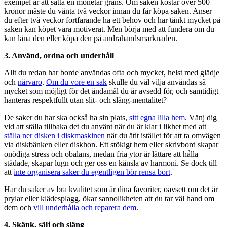
exempel är att sätta en monetär gräns. Om saken kostar över 500
kronor måste du vänta två veckor innan du får köpa saken. Anser
du efter två veckor fortfarande ha ett behov och har tänkt mycket på
saken kan köpet vara motiverat. Men börja med att fundera om du
kan låna den eller köpa den på andrahandsmarknaden.
3. Använd, ordna och underhåll
Allt du redan har borde användas ofta och mycket, helst med glädje
och
närvaro
.
Om du vore en sak
skulle du väl vilja användas så
mycket som möjligt för det ändamål du är avsedd för, och samtidigt
hanteras respektfullt utan slit- och släng-mentalitet?
De saker du har ska också ha sin plats,
sitt egna lilla hem
. Vänj dig
vid att ställa tillbaka det du använt när du är klar i likhet med att
ställa ner disken i diskmaskinen
när du ätit istället för att ta omvägen
via diskbänken eller diskhon. Ett stökigt hem eller skrivbord skapar
onödiga stress och obalans, medan fria ytor är lättare att hålla
städade, skapar lugn och ger oss en känsla av harmoni. Se dock till
att
inte organisera saker du egentligen bör rensa bort
.
Har du saker av bra kvalitet som är dina favoriter, oavsett om det är
prylar eller klädesplagg, ökar sannolikheten att du tar väl hand om
dem och
vill underhålla och reparera dem
.
4. Skänk, sälj och släng