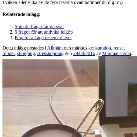
I vilken eller vilka av de fyra faserna ovan befinner du dig i? :)
Relaterade inlägg:
Som du frågar får du svar
5 frågor för att undvika felköp
Köp för att äga resten av livet
Detta inlägg postades i
Allmänt
och märktes
konsumtion
,
rensa
,
rutiner
,
shopping
,
stresshopping
den
28/04/2016
av
Minimalisterna
.