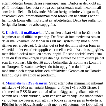
eftermiddagen börjar dessa egenskaper sina. Därför är det klokt att
på förmiddagen bearbeta viktiga och prioriterade mail, liksom mail
som är intellektuellt krävande. Medan övriga mindre viktiga mail,
cc:ad-mail och informationsmail med fördel kan behandlas när du
har lunch-koma eller mot slutet av arbetsdagen. Detta tips gäller för
övrigt alla former av arbetsuppgifter.
3.
Undvik att mailknarka
.
Läs mailen enbart vid ett bestämt och
begränsat antal tillfällen per dag. De flesta är inte medvetna om att
de är mailknarkare, de tabbar in i sitt mailsystem upp mot hundra
gånger per arbetsdag. Ofta sker det så fort det finns någon form av
väntetid under en arbetsuppgift eller mellan två olika arbetsuppgifter,
men ibland också mitt i en arbetsuppgift. En stor nackdel med detta
är att du låter mailkorgen styra din dag. Istället för att fokusera på det
som är viktigast, blir det lätt att du behandlar det som nyss kom in i
mailkorgen. Dessutom avbryts du från uppgiften du höll på
med innan och tappar fokus och effektivitet. Genom att mailknarka
lurar du dig själv att du är produktiv.
4.
Minimalism i RSS-läsaren
. Strax efter bebis minimalist ankomst
minskade vi båda ner antalet bloggar vi följer i våra RSS-läsare. I
takt med att RSS-läsarens antal olästa inlägg stadigt ökade när vi
befann oss i bebisbubblan, kom känslan av att vilja läsa ikapp under
vår dotters sovpauser, som att vilja bocka av saker på en to-do-lista.
Plötsligt hade bloggläsande blivit mer av ett betungande jobb istället