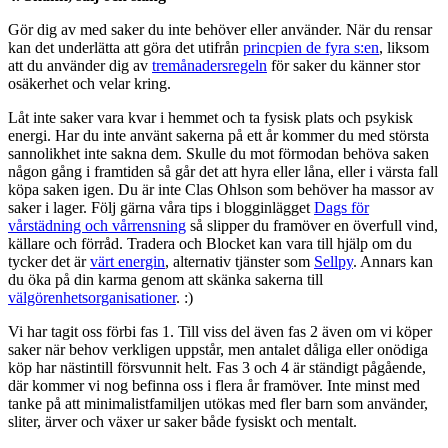
Gör dig av med saker du inte behöver eller använder. När du rensar
kan det underlätta att göra det utifrån
princpien de fyra s:en
, liksom
att du använder dig av
tremånadersregeln
för saker du känner stor
osäkerhet och velar kring.
Låt inte saker vara kvar i hemmet och ta fysisk plats och psykisk
energi. Har du inte använt sakerna på ett år kommer du med största
sannolikhet inte sakna dem. Skulle du mot förmodan behöva saken
någon gång i framtiden så går det att hyra eller låna, eller i värsta fall
köpa saken igen. Du är inte Clas Ohlson som behöver ha massor av
saker i lager. Följ gärna våra tips i blogginlägget
Dags för
vårstädning och vårrensning
så slipper du framöver en överfull vind,
källare och förråd. Tradera och Blocket kan vara till hjälp om du
tycker det är
värt energin
, alternativ tjänster som
Sellpy
. Annars kan
du öka på din karma genom att skänka sakerna till
välgörenhetsorganisationer
. :)
Vi har tagit oss förbi fas 1. Till viss del även fas 2 även om vi köper
saker när behov verkligen uppstår, men antalet dåliga eller onödiga
köp har nästintill försvunnit helt. Fas 3 och 4 är ständigt pågående,
där kommer vi nog befinna oss i flera år framöver. Inte minst med
tanke på att minimalistfamiljen utökas med fler barn som använder,
sliter, ärver och växer ur saker både fysiskt och mentalt.