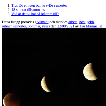
Tips för en lugn och kravlös semester
18 somrar tillsammans
Vad är det vi har så bråttom till?
Detta inlägg postades i
Allmänt
och märktes
arbete
,
höst
,
jobb
,
rutiner
,
semester
,
Sommar
,
stress
den
22/08/2021
av
Fru Minimalist
.