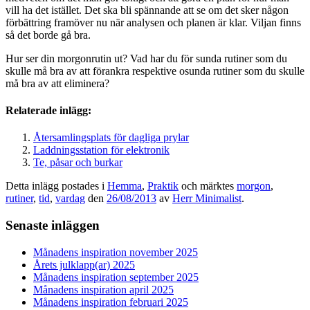
vill ha det istället. Det ska bli spännande att se om det sker någon
förbättring framöver nu när analysen och planen är klar. Viljan finns
så det borde gå bra.
Hur ser din morgonrutin ut? Vad har du för sunda rutiner som du
skulle må bra av att förankra respektive osunda rutiner som du skulle
må bra av att eliminera?
Relaterade inlägg:
Återsamlingsplats för dagliga prylar
Laddningsstation för elektronik
Te, påsar och burkar
Detta inlägg postades i
Hemma
,
Praktik
och märktes
morgon
,
rutiner
,
tid
,
vardag
den
26/08/2013
av
Herr Minimalist
.
Senaste inläggen
Månadens inspiration november 2025
Årets julklapp(ar) 2025
Månadens inspiration september 2025
Månadens inspiration april 2025
Månadens inspiration februari 2025