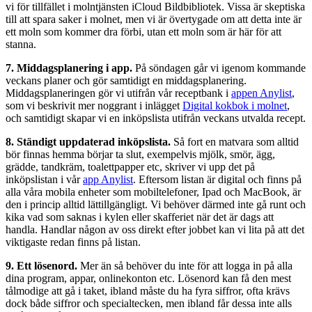
vi för tillfället i molntjänsten iCloud Bildbibliotek. Vissa är skeptiska
till att spara saker i molnet, men vi är övertygade om att detta inte är
ett moln som kommer dra förbi, utan ett moln som är här för att
stanna.
7. Middagsplanering i app.
På söndagen går vi igenom kommande
veckans planer och gör samtidigt en middagsplanering.
Middagsplaneringen gör vi utifrån vår receptbank i
appen Anylist
,
som vi beskrivit mer noggrant i inlägget
Digital kokbok i molnet
,
och samtidigt skapar vi en inköpslista utifrån veckans utvalda recept.
8. Ständigt uppdaterad inköpslista.
Så fort en matvara som alltid
bör finnas hemma börjar ta slut, exempelvis mjölk, smör, ägg,
grädde, tandkräm, toalettpapper etc, skriver vi upp det på
inköpslistan i vår
app Anylist
. Eftersom listan är digital och finns på
alla våra mobila enheter som mobiltelefoner, Ipad och MacBook, är
den i princip alltid lättillgängligt. Vi behöver därmed inte gå runt och
kika vad som saknas i kylen eller skafferiet när det är dags att
handla. Handlar någon av oss direkt efter jobbet kan vi lita på att det
viktigaste redan finns på listan.
9. Ett lösenord.
Mer än så behöver du inte för att logga in på alla
dina program, appar, onlinekonton etc. Lösenord kan få den mest
tålmodige att gå i taket, ibland måste du ha fyra siffror, ofta krävs
dock både siffror och specialtecken, men ibland får dessa inte alls