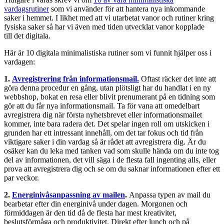
vardagsrutiner
som vi använder för att hantera nya inkommande
saker i hemmet. I likhet med att vi utarbetat vanor och rutiner kring
fysiska saker så har vi även med tiden utvecklat vanor kopplade
till det digitala.
Här är 10 digitala minimalistiska rutiner som vi funnit hjälper oss i
vardagen:
1.
Avregistrering från informationsmail.
Oftast räcker det inte att
göra denna procedur en gång, utan plötsligt har du handlat i en ny
webbshop, bokat en resa eller blivit prenumerant på en tidning som
gör att du får nya informationsmail. Ta för vana att omedelbart
avregistrera dig när första nyhetsbrevet eller informationsmailet
kommer, inte bara radera det. Det spelar ingen roll om utskicken i
grunden har ett intressant innehåll, om det tar fokus och tid från
viktigare saker i din vardag så är rådet att avregistrera dig. Är du
osäker kan du leka med tanken vad som skulle hända om du inte tog
del av informationen, det vill säga i de flesta fall ingenting alls, eller
prova att avregistrera dig och se om du saknar informationen efter ett
par veckor.
2.
Energinivåsanpassning av mailen
.
Anpassa typen av mail du
bearbetar efter din energinivå under dagen. Morgonen och
förmiddagen är den tid då de flesta har mest kreativitet,
beslutsförmåga och produktivitet. Direkt efter lunch och på