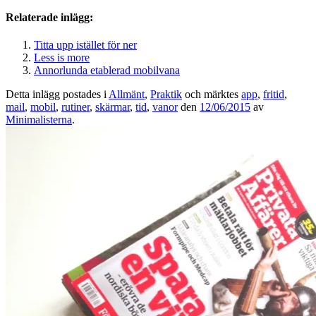
Relaterade inlägg:
Titta upp istället för ner
Less is more
Annorlunda etablerad mobilvana
Detta inlägg postades i
Allmänt
,
Praktik
och märktes
app
,
fritid
,
mail
,
mobil
,
rutiner
,
skärmar
,
tid
,
vanor
den
12/06/2015
av
Minimalisterna
.