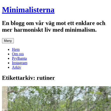
Hoppa
Minimalisterna
till
innehåll
En blogg om vår väg mot ett enklare och
mer harmoniskt liv med minimalism.
Meny
Hem
Om oss
Prylbanta
Instagram
Arkiv
Etikettarkiv:
rutiner