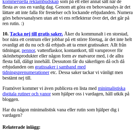
kommersiella reklambudskap
som på ett eller annat sätt når de
flesta av oss en vanlig dag. Genom att göra en behovsanalys är det
lättare att inte falla för frestelser och lockande erbjudanden. Numera
görs behovsanalysen utan att vi ens reflekterar över det, det går på
ren rutin. :)
10.
Tacka nej till gratis saker.
Åker du kommunalt i en storstad,
bor nära ett centrum eller jobbar på ett större företag, är det inte helt
ovanligt att du nu och då erbjuds att ta emot gratissaker. Allt från
tidningar,
pennor
, vattenflaskor, kontantkort, till varuprover för
skönhetsprodukter eller någon form av matvaror med, i de allra
flesta fall, dåligt innehåll. Dessutom får du säkerligen då och då
erbjudanden om
gratissaker i samband med
tidningsprenumerationer
etc. Dessa saker tackar vi vänligt men
bestämt nej till.
Framöver kommer vi även publicera en lista med
minimalistiska
digitala rutiner och vanor
som hjälper oss i vardagen, håll utkik på
bloggen.
Har du någon minimalistisk vana eller rutin som hjälper dig i
vardagen?
Relaterade inlägg: