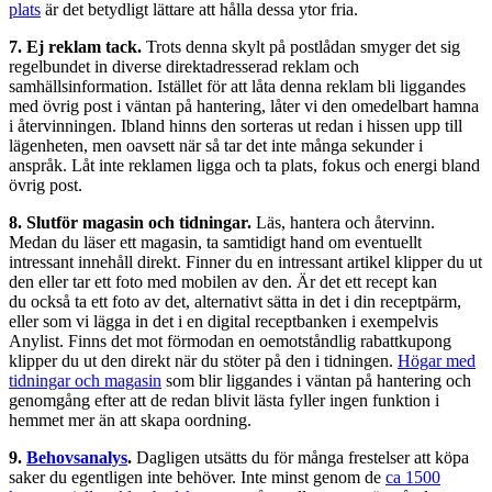
plats
är det betydligt lättare att hålla dessa ytor fria.
7. Ej reklam tack.
Trots denna skylt på postlådan smyger det sig
regelbundet in diverse direktadresserad reklam och
samhällsinformation. Istället för att låta denna reklam bli liggandes
med övrig post i väntan på hantering, låter vi den omedelbart hamna
i återvinningen. Ibland hinns den sorteras ut redan i hissen upp till
lägenheten, men oavsett när så tar det inte många sekunder i
anspråk. Låt inte reklamen ligga och ta plats, fokus och energi bland
övrig post.
8. Slutför magasin och tidningar.
Läs, hantera och återvinn.
Medan du läser ett magasin, ta samtidigt hand om eventuellt
intressant innehåll direkt. Finner du en intressant artikel klipper du ut
den eller tar ett foto med mobilen av den. Är det ett recept kan
du också ta ett foto av det, alternativt sätta in det i din receptpärm,
eller som vi lägga in det i en digital receptbanken i exempelvis
Anylist. Finns det mot förmodan en oemotståndlig rabattkupong
klipper du ut den direkt när du stöter på den i tidningen.
Högar med
tidningar och magasin
som blir liggandes i väntan på hantering och
genomgång efter att de redan blivit lästa fyller ingen funktion i
hemmet mer än att skapa oordning.
9.
Behovsanalys
.
Dagligen utsätts du för många frestelser att köpa
saker du egentligen inte behöver. Inte minst genom de
ca 1500