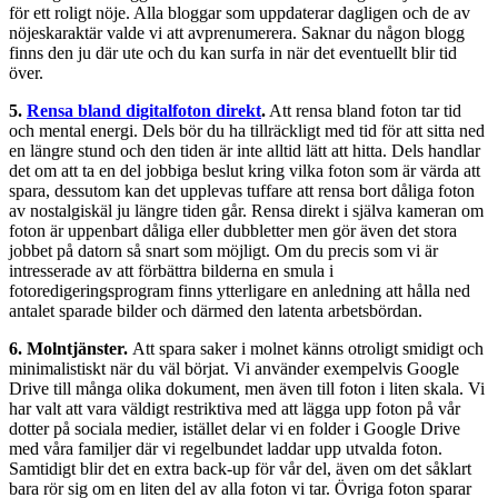
för ett roligt nöje. Alla bloggar som uppdaterar dagligen och de av
nöjeskaraktär valde vi att avprenumerera. Saknar du någon blogg
finns den ju där ute och du kan surfa in när det eventuellt blir tid
över.
5.
Rensa bland digitalfoton direkt
.
Att rensa bland foton tar tid
och mental energi. Dels bör du ha tillräckligt med tid för att sitta ned
en längre stund och den tiden är inte alltid lätt att hitta. Dels handlar
det om att ta en del jobbiga beslut kring vilka foton som är värda att
spara, dessutom kan det upplevas tuffare att rensa bort dåliga foton
av nostalgiskäl ju längre tiden går. Rensa direkt i själva kameran om
foton är uppenbart dåliga eller dubbletter men gör även det stora
jobbet på datorn så snart som möjligt. Om du precis som vi är
intresserade av att förbättra bilderna en smula i
fotoredigeringsprogram finns ytterligare en anledning att hålla ned
antalet sparade bilder och därmed den latenta arbetsbördan.
6. Molntjänster.
Att spara saker i molnet känns otroligt smidigt och
minimalistiskt när du väl börjat. Vi använder exempelvis Google
Drive till många olika dokument, men även till foton i liten skala. Vi
har valt att vara väldigt restriktiva med att lägga upp foton på vår
dotter på sociala medier, istället delar vi en folder i Google Drive
med våra familjer där vi regelbundet laddar upp utvalda foton.
Samtidigt blir det en extra back-up för vår del, även om det såklart
bara rör sig om en liten del av alla foton vi tar. Övriga foton sparar