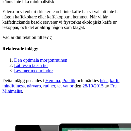
känns inte lika minimalistisk.
Eftersom vi enbart dricker te och inte kaffe har vi valt att inte ha
någon kaffekokare eller kaffekoppar i hemmet. När vi får
kaffedrickande besök serverar vi frystorkat ekologiskt kaffe ur
tekoppar, och det är aldrig någon som klagat.
Vad är din relation till te? :)
Relaterade inlägg:
Den optimala morgonrutinen
Låt resan ta sin tid
Lev mer med mindre
Detta inlägg postades i
Hemma
,
Praktik
och märktes
höst
,
kaffe
,
mindfulness
,
närvaro
,
rutiner
,
te
,
vanor
den
28/10/2015
av
Fru
Minimalist
.