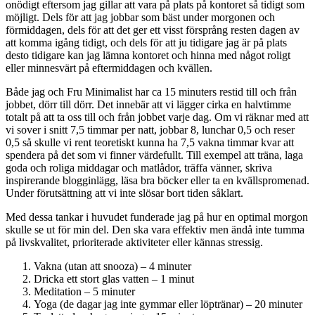
onödigt eftersom jag gillar att vara på plats på kontoret så tidigt som
möjligt. Dels för att jag jobbar som bäst under morgonen och
förmiddagen, dels för att det ger ett visst försprång resten dagen av
att komma igång tidigt, och dels för att ju tidigare jag är på plats
desto tidigare kan jag lämna kontoret och hinna med något roligt
eller minnesvärt på eftermiddagen och kvällen.
Både jag och Fru Minimalist har ca 15 minuters restid till och från
jobbet, dörr till dörr. Det innebär att vi lägger cirka en halvtimme
totalt på att ta oss till och från jobbet varje dag. Om vi räknar med att
vi sover i snitt 7,5 timmar per natt, jobbar 8, lunchar 0,5 och reser
0,5 så skulle vi rent teoretiskt kunna ha 7,5 vakna timmar kvar att
spendera på det som vi finner värdefullt. Till exempel att träna, laga
goda och roliga middagar och matlådor, träffa vänner, skriva
inspirerande blogginlägg, läsa bra böcker eller ta en kvällspromenad.
Under förutsättning att vi inte slösar bort tiden såklart.
Med dessa tankar i huvudet funderade jag på hur en optimal morgon
skulle se ut för min del. Den ska vara effektiv men ändå inte tumma
på livskvalitet, prioriterade aktiviteter eller kännas stressig.
Vakna (utan att snooza) – 4 minuter
Dricka ett stort glas vatten – 1 minut
Meditation – 5 minuter
Yoga (de dagar jag inte gymmar eller löptränar) – 20 minuter