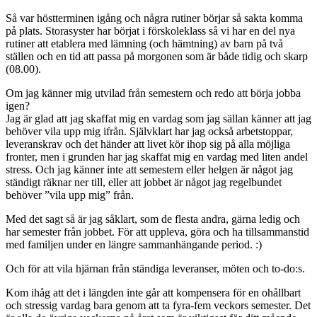
Så var höstterminen igång och några rutiner börjar så sakta komma
på plats. Storasyster har börjat i förskoleklass så vi har en del nya
rutiner att etablera med lämning (och hämtning) av barn på två
ställen och en tid att passa på morgonen som är både tidig och skarp
(08.00).
Om jag känner mig utvilad från semestern och redo att börja jobba
igen?
Jag är glad att jag skaffat mig en vardag som jag sällan känner att jag
behöver vila upp mig ifrån. Självklart har jag också arbetstoppar,
leveranskrav och det händer att livet kör ihop sig på alla möjliga
fronter, men i grunden har jag skaffat mig en vardag med liten andel
stress. Och jag känner inte att semestern eller helgen är något jag
ständigt räknar ner till, eller att jobbet är något jag regelbundet
behöver ”vila upp mig” från.
Med det sagt så är jag såklart, som de flesta andra, gärna ledig och
har semester från jobbet. För att uppleva, göra och ha tillsammanstid
med familjen under en längre sammanhängande period. :)
Och för att vila hjärnan från ständiga leveranser, möten och to-do:s.
Kom ihåg att det i längden inte går att kompensera för en ohållbart
och stressig vardag bara genom att ta fyra-fem veckors semester. Det