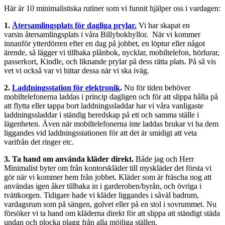
Här är 10 minimalistiska rutiner som vi funnit hjälper oss i vardagen:
1.
Återsamlingsplats för dagliga prylar.
Vi har skapat en
varsin återsamlingsplats i våra Billybokhyllor. När vi kommer
innanför ytterdörren efter en dag på jobbet, en löptur eller något
ärende, så lägger vi tillbaka plånbok, nycklar, mobiltelefon, hörlurar,
passerkort, Kindle, och liknande prylar på dess rätta plats. På så vis
vet vi också var vi hittar dessa när vi ska iväg.
2.
Laddningsstation för elektronik
.
Nu för tiden behöver
mobiltelefonerna laddas i princip dagligen och för att slippa hålla på
att flytta eller tappa bort laddningssladdar har vi våra vanligaste
laddningssladdar i ständig beredskap på ett och samma ställe i
lägenheten. Även när mobiltelefonerna inte laddas brukar vi ha dem
liggandes vid laddningsstationen för att det är smidigt att veta
varifrån det ringer etc.
3. Ta hand om använda kläder direkt.
Både jag och Herr
Minimalist byter om från kontorskläder till myskläder det första vi
gör när vi kommer hem från jobbet. Kläder som är fräscha nog att
användas igen åker tillbaka in i garderoben/byrån, och övriga i
tvättkorgen. Tidigare hade vi kläder liggandes i såväl badrum,
vardagsrum som på sängen, golvet eller på en stol i sovrummet. Nu
försöker vi ta hand om kläderna direkt för att slippa att ständigt städa
undan och plocka plagg från alla möjliga ställen.