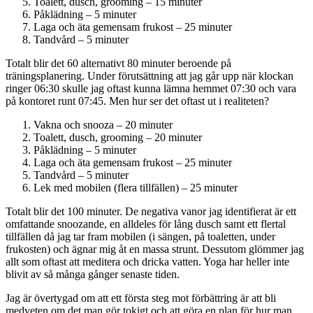
Toalett, dusch, grooming – 15 minuter
Påklädning – 5 minuter
Laga och äta gemensam frukost – 25 minuter
Tandvård – 5 minuter
Totalt blir det 60 alternativt 80 minuter beroende på
träningsplanering. Under förutsättning att jag går upp när klockan
ringer 06:30 skulle jag oftast kunna lämna hemmet 07:30 och vara
på kontoret runt 07:45. Men hur ser det oftast ut i realiteten?
Vakna och snooza – 20 minuter
Toalett, dusch, grooming – 20 minuter
Påklädning – 5 minuter
Laga och äta gemensam frukost – 25 minuter
Tandvård – 5 minuter
Lek med mobilen (flera tillfällen) – 25 minuter
Totalt blir det 100 minuter. De negativa vanor jag identifierat är ett
omfattande snoozande, en alldeles för lång dusch samt ett flertal
tillfällen då jag tar fram mobilen (i sängen, på toaletten, under
frukosten) och ägnar mig åt en massa strunt. Dessutom glömmer jag
allt som oftast att meditera och dricka vatten. Yoga har heller inte
blivit av så många gånger senaste tiden.
Jag är övertygad om att ett första steg mot förbättring är att bli
medveten om det man gör tokigt och att göra en plan för hur man