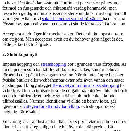
to have. Det är såklart svårt att jämföra ett par veckor på resande
fot med en fungerande och friktionsfri vardag hammavid, men
resan kan ge dig minimalistiska insikter som du tar med dig hem till
vardagen. Alla har vi
saker i hemmet som vi förväntas
ha eller bara
förvarar av gammal vana, men som vi skulle klara oss lika bra utan.
Acceptera att du äger för mycket saker. Det är du knappast ensam
om att göra. Men acceptera även att du behöver göra något åt det,
både på kort och lång sikt.
2. Sluta köpa nytt
Impulsshopping och
stresshopping
bör i grunden vara förbjudet. Är
du en person som har lätt för att köpa nya saker, kan du behöva
förbereda dig på att bryta gamla vanor. När du inte längre besöker
fysiska butiker eller webbshoppar avtar ofta även vanan och suget
att shoppa. I blogginlägget
Behovsstyrd minimalistisk shopping
har
vi beskrivit hur vi tidigare besökte en galleria/butik/webbhandel och
sedan identifierade ett behov som då snabbt och enkelt kunde
tillfredsställas. Numera identifierar vi alltid ett behov först, går
igenom de
5 stegen för att undvika felköp
, och shoppar också
betydligt färre saker.
Forskning visar att lust att handla en viss pryl avtar med tiden och vi
hinner inse att vi egentligen inte behövde den där prylen. Ett