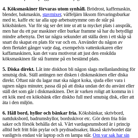
4. Köksmaskiner förvaras utom synhåll.
Brödrost, kaffemaskin,
blender, bakmaskin,
stavmixer
, våffeljärn liksom förvaringsburkar
med te, kaffe etc tar alla upp arbetsutrymme om de står på
köksbänken. Var för sig ser det inte ut att ta mycket plats i anspråk,
men har du ett par maskiner eller burkar framme så har du betydligt
mindre arbetsyta. Det tar några sekunder att ställa dem i ett skåp så
snart du skapat en plats för var och en. Använder du någon av
dem flertalet gånger varje dag, exempelvis vattenkokaren eller
kaffamaskinen, kan det vara motiverat att just den enskilda
köksmaskinen får stå framme på en bestämd plats.
5. Diska direkt.
Låt inte diskhon bli någon slags mellanlandning för
smutsig disk. Ställ antingen ner disken i diskmaskinen eller diska
direkt. Oftast när du lagar mat ska något koka, sjuda eller vara i
ugnen några minuter, passa då på att diska undan det du använt eller
ställ det som går i diskmaskinen. Det är varken roligt att komma in i
ett kök med en köksbänk eller diskho full med smutsig disk, eller att
äta i den miljön.
6. Håll bord, hyllor och bänkar fria.
Köksbänkar, skrivbord,
nattduksbord, badrumshyllor, bordsskivor etc. Gör dem fria från
saker och försök behålla det så. Vårt vardagsrumsbord är i princip
alltid helt fritt från prylar och prydnadssaker, likaså skrivbordet där
vanligtvis endast vår laptop och en lampa står.
Om var sak har sin