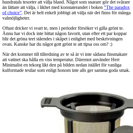
hundratals tesorter att välja bland. Något som snarare gör det svårare
än lättare att välja, i likhet med konstaterandet i boken
”The paradox
of choice”
. Det är helt enkelt jobbigt att välja när det finns för många
valmöjligheter.
Oftast dricker vi svart te, men i perioder försöker vi gilla grönt te.
Ännu har vi dock inte hittat någon favorit, utan efter ett par koppar
blir det gröna teet ståendes i skåpet i enlighet med beskrivningen
ovan. Kanske har du något gott grönt te att tipsa oss om? :)
När det kommer till tillredning av te så är vi inte sådana finsmakare
att vattnet ska hålla en viss temperatur. Däremot använder Herr
Minimalist en tekorg likt den på bilden nedan istället för vanliga
kulformade tesilar som enligt honom inte alls ger samma goda smak.