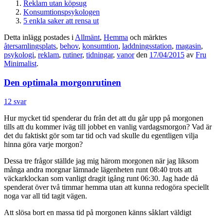
Reklam utan köpsug
Konsumtionspsykologen
5 enkla saker att rensa ut
Detta inlägg postades i
Allmänt
,
Hemma
och märktes
återsamlingsplats
,
behov
,
konsumtion
,
laddningsstation
,
magasin
,
psykologi
,
reklam
,
rutiner
,
tidningar
,
vanor
den
17/04/2015
av
Fru
Minimalist
.
Den optimala morgonrutinen
12 svar
Hur mycket tid spenderar du från det att du går upp på morgonen
tills att du kommer iväg till jobbet en vanlig vardagsmorgon? Vad är
det du faktiskt gör som tar tid och vad skulle du egentligen vilja
hinna göra varje morgon?
Dessa tre frågor ställde jag mig härom morgonen när jag liksom
många andra morgnar lämnade lägenheten runt 08:40 trots att
väckarklockan som vanligt dragit igång runt 06:30. Jag hade då
spenderat över två timmar hemma utan att kunna redogöra speciellt
noga var all tid tagit vägen.
Att slösa bort en massa tid på morgonen känns såklart väldigt