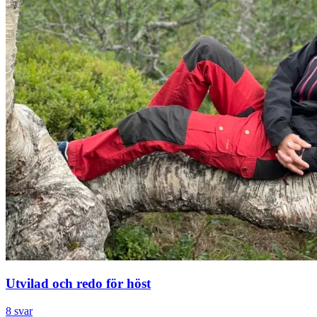
Utvilad och redo för höst
8 svar