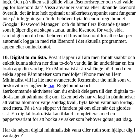
ingå. Och på vilken sajt gällde vilka lösenordsregler och vad valde
jag för lösenord där? Vissa använder samma eller liknande lösenord
överallt, det är inte helt optimalt ur säkerhetssynpunkt samt fungerar
inte på inloggningar där du behöver byta lösenord regelbundet.
Googla ”Password Manager” och du hittar flera liknande tjänster
som hjälper dig att skapa starka, unika lösenord för varje sida,
samtidigt som du bara behöver ett huvudlösenord för att sedan per
automatik logga in med rätt lösenord i det aktuella programmet,
appen eller onlinekontot.
10. Digital to-do lista.
Post-it lappar i all ära men för att snabbt och
enkelt kunna skriva ner dina to-do’s var du än är, underlättar en bra
to-do app din vardag. Fru Minimalist är än så länge nöjd med den
enkla appen Påminnelser som medföljer iPhone medan Herr
Minimalist vill ha lite mer avancerade Remember the milk som vi
beskrivit mer ingående
här
. Regelbundna och
återkommande aktiviteter kan du enkelt delegera till den digitala to-
do-listan att påminna dig om. Exempelvis har vi lagt in påminnelser
att vattna blommor varje söndag kväll, byta lakan varannan lördag,
med mera. På så vis slipper vi fundera på om eller när det gjordes
sist. En digital to-do-lista kan ibland kompletteras med en
pappersvariant för att bocka av saker som behöver göras just idag.
Har du någon digital minimalistisk vana eller rutin som hjälper dig i
vardagen?